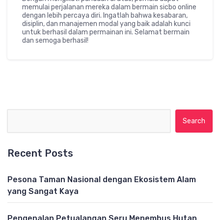
memulai perjalanan mereka dalam bermain sicbo online
dengan lebih percaya diri. Ingatlah bahwa kesabaran,
disiplin, dan manajemen modal yang baik adalah kunci
untuk berhasil dalam permainan ini. Selamat bermain
dan semoga berhasil!
Search for:
Recent Posts
Pesona Taman Nasional dengan Ekosistem Alam
yang Sangat Kaya
Pengenalan Petualangan Seru Menembus Hutan