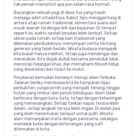
tak pernah menuntut apa pun selain rasa hormat.
Bayangkan sebuah pagi di desa tua yang masih
menjaga adat istiadatnya. Kabut tipis menggantung di
antara atap rumah tradisional, sementara suara alat
musik daerah terdengar lirih dari kejauhan. Di tempat
seperti ini, waktu seolah berjalan lebih lambat. Setiap
ukiran pada rumah, setiap kain tradisional yang
dikenakan penduduknya, menyimpan cerita tentang
generasi yang telah berlalu. Wisata budaya mengajak
kita bukan hanya melihat, tetapi juga mendengar dan
merasakan. Kita diajak duduk bersama penduduk lokal,
mencicipi hidangan khas, dan memahami filosofi hidup
yang diwariskan dari mulut ke mulut.
Perjalanan kemudian berlanjut menuju alam terbuka.
Jalanan berliku membawa kita ke hamparan hijau
perbukitan, sungai jernih yang mengalir tenang, hingga
hutan yang rimbun dan penuh kehidupan. Alam tidak
berbicara dengan kata-kata, tetapi dengan keheningan
yang menenangkan. Setiap tarikan napas terasa lebih
dalam, setiap langkah terasa lebih ringan. Di sinilah jiwa
yang lelah menemukan tempat untuk pulih. Wisata
alam memanjakan mata dengan panorama, sekaligus
memeluk batin dengan ketenangan yang sulit
ditemukan di kota.