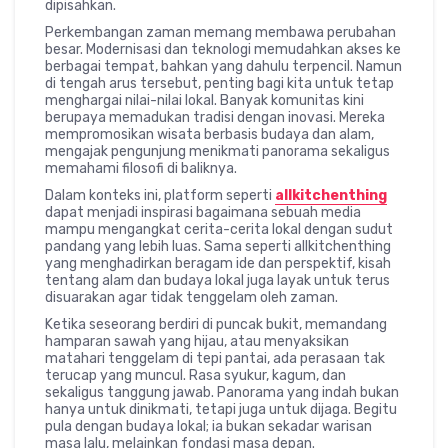
dipisahkan.
Perkembangan zaman memang membawa perubahan
besar. Modernisasi dan teknologi memudahkan akses ke
berbagai tempat, bahkan yang dahulu terpencil. Namun
di tengah arus tersebut, penting bagi kita untuk tetap
menghargai nilai-nilai lokal. Banyak komunitas kini
berupaya memadukan tradisi dengan inovasi. Mereka
mempromosikan wisata berbasis budaya dan alam,
mengajak pengunjung menikmati panorama sekaligus
memahami filosofi di baliknya.
Dalam konteks ini, platform seperti
allkitchenthing
dapat menjadi inspirasi bagaimana sebuah media
mampu mengangkat cerita-cerita lokal dengan sudut
pandang yang lebih luas. Sama seperti allkitchenthing
yang menghadirkan beragam ide dan perspektif, kisah
tentang alam dan budaya lokal juga layak untuk terus
disuarakan agar tidak tenggelam oleh zaman.
Ketika seseorang berdiri di puncak bukit, memandang
hamparan sawah yang hijau, atau menyaksikan
matahari tenggelam di tepi pantai, ada perasaan tak
terucap yang muncul. Rasa syukur, kagum, dan
sekaligus tanggung jawab. Panorama yang indah bukan
hanya untuk dinikmati, tetapi juga untuk dijaga. Begitu
pula dengan budaya lokal; ia bukan sekadar warisan
masa lalu, melainkan fondasi masa depan.