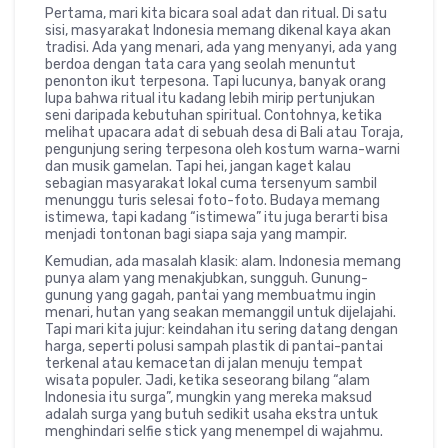
Pertama, mari kita bicara soal adat dan ritual. Di satu
sisi, masyarakat Indonesia memang dikenal kaya akan
tradisi. Ada yang menari, ada yang menyanyi, ada yang
berdoa dengan tata cara yang seolah menuntut
penonton ikut terpesona. Tapi lucunya, banyak orang
lupa bahwa ritual itu kadang lebih mirip pertunjukan
seni daripada kebutuhan spiritual. Contohnya, ketika
melihat upacara adat di sebuah desa di Bali atau Toraja,
pengunjung sering terpesona oleh kostum warna-warni
dan musik gamelan. Tapi hei, jangan kaget kalau
sebagian masyarakat lokal cuma tersenyum sambil
menunggu turis selesai foto-foto. Budaya memang
istimewa, tapi kadang “istimewa” itu juga berarti bisa
menjadi tontonan bagi siapa saja yang mampir.
Kemudian, ada masalah klasik: alam. Indonesia memang
punya alam yang menakjubkan, sungguh. Gunung-
gunung yang gagah, pantai yang membuatmu ingin
menari, hutan yang seakan memanggil untuk dijelajahi.
Tapi mari kita jujur: keindahan itu sering datang dengan
harga, seperti polusi sampah plastik di pantai-pantai
terkenal atau kemacetan di jalan menuju tempat
wisata populer. Jadi, ketika seseorang bilang “alam
Indonesia itu surga”, mungkin yang mereka maksud
adalah surga yang butuh sedikit usaha ekstra untuk
menghindari selfie stick yang menempel di wajahmu.