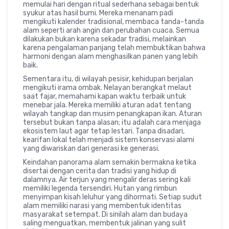
memulai hari dengan ritual sederhana sebagai bentuk
syukur atas hasil bumi. Mereka menanam padi
mengikuti kalender tradisional, membaca tanda-tanda
alam seperti arah angin dan perubahan cuaca. Semua
dilakukan bukan karena sekadar tradisi, melainkan
karena pengalaman panjang telah membuktikan bahwa
harmoni dengan alam menghasilkan panen yang lebih
baik.
Sementara itu, di wilayah pesisir, kehidupan berjalan
mengikuti irama ombak. Nelayan berangkat melaut
saat fajar, memahami kapan waktu terbaik untuk
menebar jala. Mereka memiliki aturan adat tentang
wilayah tangkap dan musim penangkapan ikan. Aturan
tersebut bukan tanpa alasan; itu adalah cara menjaga
ekosistem laut agar tetap lestari. Tanpa disadari,
kearifan lokal telah menjadi sistem konservasi alami
yang diwariskan dari generasi ke generasi.
Keindahan panorama alam semakin bermakna ketika
disertai dengan cerita dan tradisi yang hidup di
dalamnya. Air terjun yang mengalir deras sering kali
memiliki legenda tersendiri. Hutan yang rimbun
menyimpan kisah leluhur yang dihormati. Setiap sudut
alam memiliki narasi yang membentuk identitas
masyarakat setempat. Di sinilah alam dan budaya
saling menguatkan, membentuk jalinan yang sulit