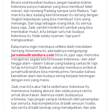
Bicara soal keunikan budaya, jangan lupakan kuliner.
Indonesia punya makanan yang bisa membuat lidah
menari, dari rendang Padang sampai sate Madura. Tapi
mari kita akui: kadang keistimewaan itu datang dengan
tingkat kepedasan yang bisa membuat turis asing
menangis. Dan bagi sebagian orang lokal, itu semua
biasa saja. Jadi, sambil menikmati sambal yang bisa
membakar mulut, kita belajar satu hal: budaya
Indonesia itu tidak selalu nyaman, tapi pasti
mengesankan.
Kalau kamu ingin membaca refleksi lebih mendalam
tentang fenomena ini, ada baiknya mengunjungi
jurnalmudiraindure.com
Situs ini, jujur saja, mencoba
mengemas segala keistimewaan Indonesia—dari adat
hingga alam—dalam tulisan yang kadang sarkastik tapi
tetap informatif. Bahkan, sekadar membaca artikel di
jurnalmudiraindure bisa membuatmu tersadar bahwa
keindahan alam dan budaya sering berjalan beriringan
dengan ironi yang manis.
Jadi, mari kita akui fakta sederhana: Indonesia itu
memesona, kadang absurd, dan selalu punya cerita
untuk diceritakan. Alamnya indah, budayanya
istimewa, tapi jangan sampai terkecoh oleh penampilan
luar semata. Ada kompleksitas di balik senyum tradisi,
ada cerita di balik lanskap yang menakjubkan, dan ada