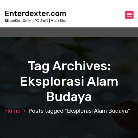
S
k
Enterdexter.com
i
Situs Slot Online PG Soft | Main Slot Gacor
p
t
o
c
o
n
Tag Archives:
t
e
Eksplorasi Alam
n
t
Budaya
Home
Posts tagged "Eksplorasi Alam Budaya"