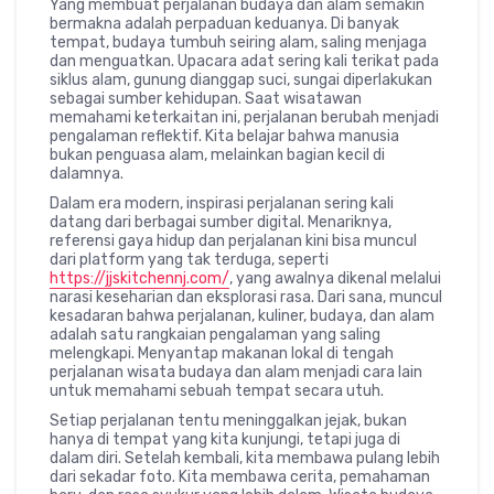
Yang membuat perjalanan budaya dan alam semakin
bermakna adalah perpaduan keduanya. Di banyak
tempat, budaya tumbuh seiring alam, saling menjaga
dan menguatkan. Upacara adat sering kali terikat pada
siklus alam, gunung dianggap suci, sungai diperlakukan
sebagai sumber kehidupan. Saat wisatawan
memahami keterkaitan ini, perjalanan berubah menjadi
pengalaman reflektif. Kita belajar bahwa manusia
bukan penguasa alam, melainkan bagian kecil di
dalamnya.
Dalam era modern, inspirasi perjalanan sering kali
datang dari berbagai sumber digital. Menariknya,
referensi gaya hidup dan perjalanan kini bisa muncul
dari platform yang tak terduga, seperti
https://jjskitchennj.com/
, yang awalnya dikenal melalui
narasi keseharian dan eksplorasi rasa. Dari sana, muncul
kesadaran bahwa perjalanan, kuliner, budaya, dan alam
adalah satu rangkaian pengalaman yang saling
melengkapi. Menyantap makanan lokal di tengah
perjalanan wisata budaya dan alam menjadi cara lain
untuk memahami sebuah tempat secara utuh.
Setiap perjalanan tentu meninggalkan jejak, bukan
hanya di tempat yang kita kunjungi, tetapi juga di
dalam diri. Setelah kembali, kita membawa pulang lebih
dari sekadar foto. Kita membawa cerita, pemahaman