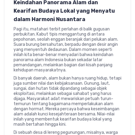
Keindahan Panorama Alam dan
Kearifan Budaya Lokal yang Menyatu
dalam Harmoni Nusantara
Pagi itu, matahari terbit perlahan di balik gugusan
perbukitan. Kabut tipis menggantung di antara
pepohonan, seolah enggan beranjak dari pelukan alam.
Suara burung bersahutan, berpadu dengan desir angin
yang menyentuh dedaunan. Dalam momen seperti
inilah kita benar-benar menyadari bahwa keindahan
panorama alam Indonesia bukan sekadar latar
pemandangan, melainkan bagian dari kisah panjang
kehidupan masyarakatnya.
Di banyak daerah, alam bukan hanya ruang hidup, tetapi
juga sumber nilai dan kebijaksanaan. Gunung, laut,
sungai, dan hutan tidak dipandang sebagai objek
eksploitasi, melainkan sebagai sahabat yang harus
dijaga. Masyarakat adat mewariskan petuah turun-
temurun tentang bagaimana memperlakukan alam
dengan hormat. Mereka percaya bahwa keseimbangan
alam adalah kunci kesejahteraan bersama. Nilai-nilai
inilah yang membentuk kearifan budaya lokal yang
masih bertahan hingga kini.
Di sebuah desa di lereng pegunungan, misalnya, warga