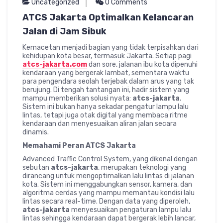
Uncategorized
0 Comments
ATCS Jakarta Optimalkan Kelancaran
Jalan di Jam Sibuk
Kemacetan menjadi bagian yang tidak terpisahkan dari
kehidupan kota besar, termasuk Jakarta. Setiap pagi
atcs-jakarta.com
dan sore, jalanan ibu kota dipenuhi
kendaraan yang bergerak lambat, sementara waktu
para pengendara seolah terjebak dalam arus yang tak
berujung. Di tengah tantangan ini, hadir sistem yang
mampu memberikan solusi nyata:
atcs-jakarta
.
Sistem ini bukan hanya sekadar pengatur lampu lalu
lintas, tetapi juga otak digital yang membaca ritme
kendaraan dan menyesuaikan aliran jalan secara
dinamis.
Memahami Peran ATCS Jakarta
Advanced Traffic Control System, yang dikenal dengan
sebutan
atcs-jakarta
, merupakan teknologi yang
dirancang untuk mengoptimalkan lalu lintas di jalanan
kota. Sistem ini menggabungkan sensor, kamera, dan
algoritma cerdas yang mampu memantau kondisi lalu
lintas secara real-time. Dengan data yang diperoleh,
atcs-jakarta
menyesuaikan pengaturan lampu lalu
lintas sehingga kendaraan dapat bergerak lebih lancar,