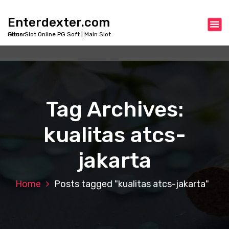
S
k
Enterdexter.com
i
Situs Slot Online PG Soft | Main Slot Gacor
p
t
o
c
o
n
Tag Archives:
t
e
kualitas atcs-
n
t
jakarta
Home
Posts tagged "kualitas atcs-jakarta"