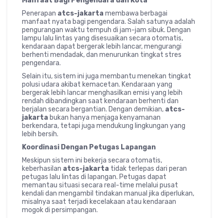
Manfaat Bagi Pengendara dan Kota
Penerapan
atcs-jakarta
membawa berbagai
manfaat nyata bagi pengendara. Salah satunya adalah
pengurangan waktu tempuh di jam-jam sibuk. Dengan
lampu lalu lintas yang disesuaikan secara otomatis,
kendaraan dapat bergerak lebih lancar, mengurangi
berhenti mendadak, dan menurunkan tingkat stres
pengendara.
Selain itu, sistem ini juga membantu menekan tingkat
polusi udara akibat kemacetan. Kendaraan yang
bergerak lebih lancar menghasilkan emisi yang lebih
rendah dibandingkan saat kendaraan berhenti dan
berjalan secara bergantian. Dengan demikian,
atcs-
jakarta
bukan hanya menjaga kenyamanan
berkendara, tetapi juga mendukung lingkungan yang
lebih bersih.
Koordinasi Dengan Petugas Lapangan
Meskipun sistem ini bekerja secara otomatis,
keberhasilan
atcs-jakarta
tidak terlepas dari peran
petugas lalu lintas di lapangan. Petugas dapat
memantau situasi secara real-time melalui pusat
kendali dan mengambil tindakan manual jika diperlukan,
misalnya saat terjadi kecelakaan atau kendaraan
mogok di persimpangan.