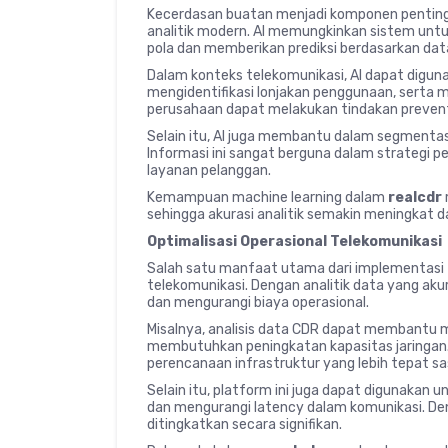
Kecerdasan buatan menjadi komponen penti
analitik modern. AI memungkinkan sistem unt
pola dan memberikan prediksi berdasarkan data
Dalam konteks telekomunikasi, AI dapat digunak
mengidentifikasi lonjakan penggunaan, serta 
perusahaan dapat melakukan tindakan prevent
Selain itu, AI juga membantu dalam segmentas
Informasi ini sangat berguna dalam strategi
layanan pelanggan.
Kemampuan machine learning dalam
realcdr
sehingga akurasi analitik semakin meningkat d
Optimalisasi Operasional Telekomunikasi
Salah satu manfaat utama dari implementasi
telekomunikasi. Dengan analitik data yang aku
dan mengurangi biaya operasional.
Misalnya, analisis data CDR dapat membantu me
membutuhkan peningkatan kapasitas jaringan
perencanaan infrastruktur yang lebih tepat sa
Selain itu, platform ini juga dapat digunakan 
dan mengurangi latency dalam komunikasi. De
ditingkatkan secara signifikan.