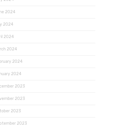
ne 2024
y 2024
ril 2024
rch 2024
bruary 2024
nuary 2024
cember 2023
vember 2023
tober 2023
ptember 2023