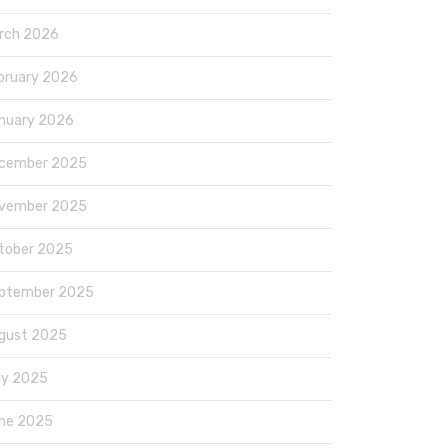
rch 2026
bruary 2026
nuary 2026
cember 2025
vember 2025
tober 2025
ptember 2025
gust 2025
ly 2025
ne 2025