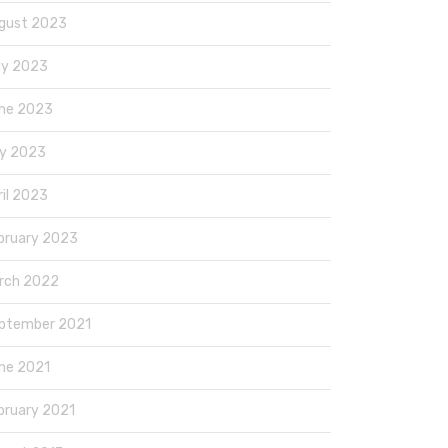
gust 2023
ly 2023
ne 2023
y 2023
ril 2023
bruary 2023
rch 2022
ptember 2021
ne 2021
bruary 2021