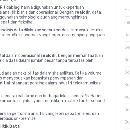
 tidak lagi hanya digunakan untuk keperluan
Ma
analitik bisnis dan operasional. Dengan
realcdr
, data
nggunakan teknologi cloud yang memungkinkan
cepat dan fleksibel.
Fe
analisis data dilakukan secara cerdas, termasuk deteksi
gga identifikasi anomali yang berpotensi menjadi gangguan
Ja
De
al dalam operasional
realcdr
. Dengan memanfaatkan
No
elola data dalam jumlah besar tanpa terbatas oleh
Oc
adalah fleksibilitas dalam skalabilitas. Ketika volume
is menyesuaikan kapasitas penyimpanan dan
 Hal ini sangat penting dalam industri telekomunikasi
Se
secara real-time dari berbagai lokasi geografis. Hal ini
Au
munikasi global yang memiliki infrastruktur tersebar di
Ju
kan performa analitik yang lebih cepat, efisien, dan
erbasis on-premise.
Ju
litik Data