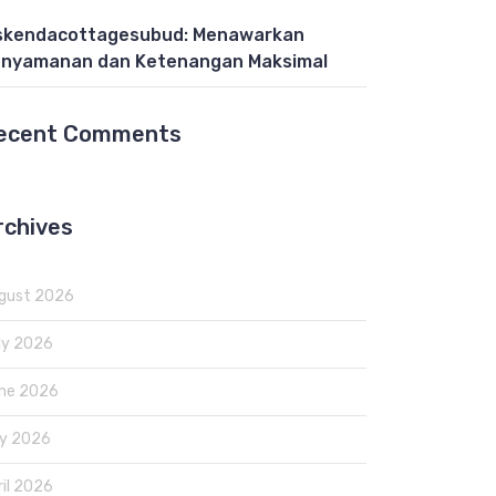
skendacottagesubud: Menawarkan
nyamanan dan Ketenangan Maksimal
ecent Comments
rchives
gust 2026
ly 2026
ne 2026
y 2026
ril 2026