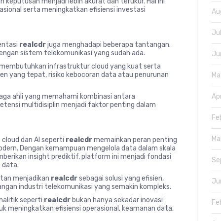
keputusan menjadi lebih akurat dan terukur. Hal ini
ional serta meningkatkan efisiensi investasi
Au
Ju
entasi
realcdr
juga menghadapi beberapa tantangan.
dengan sistem telekomunikasi yang sudah ada.
Ju
r membutuhkan infrastruktur cloud yang kuat serta
 yang tepat, risiko kebocoran data atau penurunan
Ma
naga ahli yang memahami kombinasi antara
Ap
etensi multidisiplin menjadi faktor penting dalam
Fe
Ma
 cloud dan AI seperti
realcdr
memainkan peran penting
modern. Dengan kemampuan mengelola data dalam skala
berikan insight prediktif, platform ini menjadi fondasi
Se
 data.
atan menjadikan
realcdr
sebagai solusi yang efisien,
Ju
angan industri telekomunikasi yang semakin kompleks.
nalitik seperti
realcdr
bukan hanya sekadar inovasi
Fe
tuk meningkatkan efisiensi operasional, keamanan data,