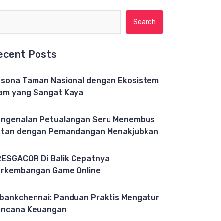
Search for:
ecent Posts
sona Taman Nasional dengan Ekosistem
am yang Sangat Kaya
ngenalan Petualangan Seru Menembus
tan dengan Pemandangan Menakjubkan
ESGACOR Di Balik Cepatnya
rkembangan Game Online
bankchennai: Panduan Praktis Mengatur
encana Keuangan