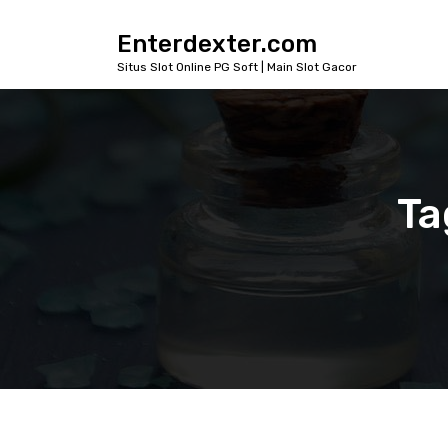
S
k
Enterdexter.com
i
Situs Slot Online PG Soft | Main Slot Gacor
p
t
o
c
o
n
Ta
t
e
n
t