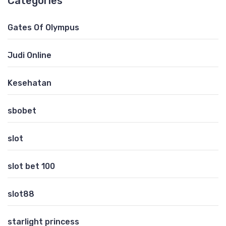
Categories
Gates Of Olympus
Judi Online
Kesehatan
sbobet
slot
slot bet 100
slot88
starlight princess