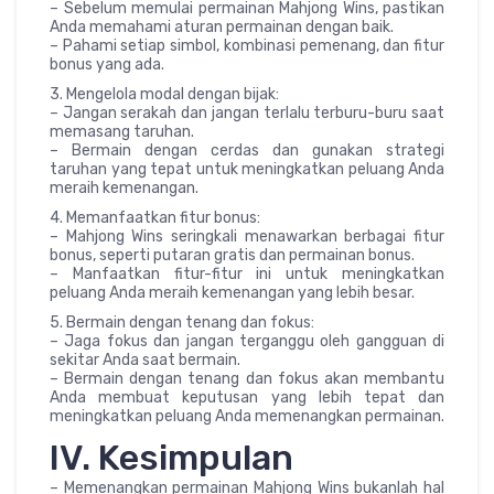
– Sebelum memulai permainan Mahjong Wins, pastikan
Anda memahami aturan permainan dengan baik.
– Pahami setiap simbol, kombinasi pemenang, dan fitur
bonus yang ada.
3. Mengelola modal dengan bijak:
– Jangan serakah dan jangan terlalu terburu-buru saat
memasang taruhan.
– Bermain dengan cerdas dan gunakan strategi
taruhan yang tepat untuk meningkatkan peluang Anda
meraih kemenangan.
4. Memanfaatkan fitur bonus:
– Mahjong Wins seringkali menawarkan berbagai fitur
bonus, seperti putaran gratis dan permainan bonus.
– Manfaatkan fitur-fitur ini untuk meningkatkan
peluang Anda meraih kemenangan yang lebih besar.
5. Bermain dengan tenang dan fokus:
– Jaga fokus dan jangan terganggu oleh gangguan di
sekitar Anda saat bermain.
– Bermain dengan tenang dan fokus akan membantu
Anda membuat keputusan yang lebih tepat dan
meningkatkan peluang Anda memenangkan permainan.
IV. Kesimpulan
– Memenangkan permainan Mahjong Wins bukanlah hal