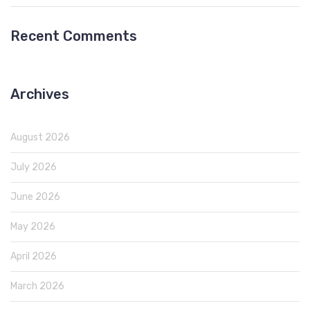
Recent Comments
Archives
August 2026
July 2026
June 2026
May 2026
April 2026
March 2026