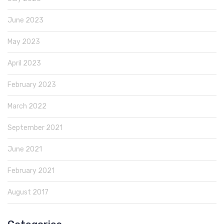
June 2023
May 2023
April 2023
February 2023
March 2022
September 2021
June 2021
February 2021
August 2017