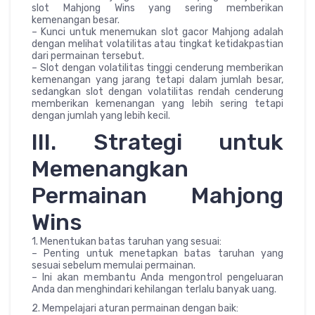
slot Mahjong Wins yang sering memberikan
kemenangan besar.
– Kunci untuk menemukan slot gacor Mahjong adalah
dengan melihat volatilitas atau tingkat ketidakpastian
dari permainan tersebut.
– Slot dengan volatilitas tinggi cenderung memberikan
kemenangan yang jarang tetapi dalam jumlah besar,
sedangkan slot dengan volatilitas rendah cenderung
memberikan kemenangan yang lebih sering tetapi
dengan jumlah yang lebih kecil.
III. Strategi untuk
Memenangkan
Permainan Mahjong
Wins
1. Menentukan batas taruhan yang sesuai:
– Penting untuk menetapkan batas taruhan yang
sesuai sebelum memulai permainan.
– Ini akan membantu Anda mengontrol pengeluaran
Anda dan menghindari kehilangan terlalu banyak uang.
2. Mempelajari aturan permainan dengan baik: