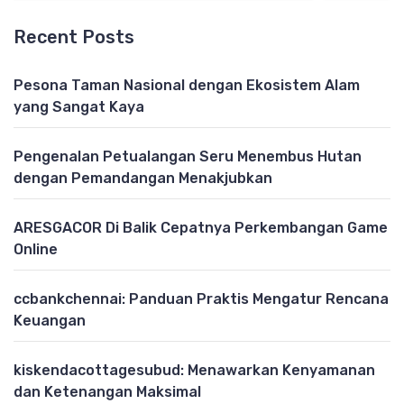
Recent Posts
Pesona Taman Nasional dengan Ekosistem Alam
yang Sangat Kaya
Pengenalan Petualangan Seru Menembus Hutan
dengan Pemandangan Menakjubkan
ARESGACOR Di Balik Cepatnya Perkembangan Game
Online
ccbankchennai: Panduan Praktis Mengatur Rencana
Keuangan
kiskendacottagesubud: Menawarkan Kenyamanan
dan Ketenangan Maksimal