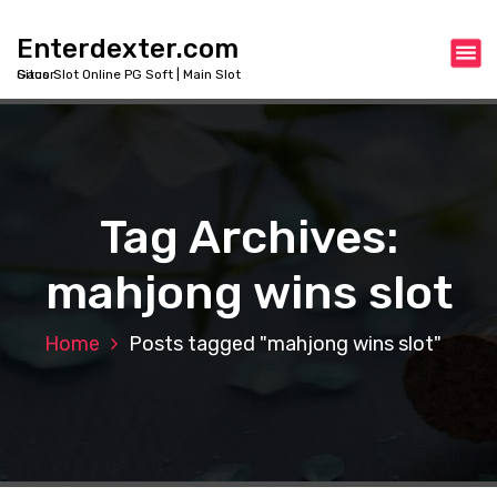
S
k
Enterdexter.com
i
Situs Slot Online PG Soft | Main Slot Gacor
p
t
o
c
o
n
Tag Archives:
t
e
mahjong wins slot
n
t
Home
Posts tagged "mahjong wins slot"