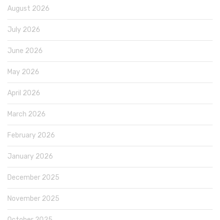
August 2026
July 2026
June 2026
May 2026
April 2026
March 2026
February 2026
January 2026
December 2025
November 2025
October 2025