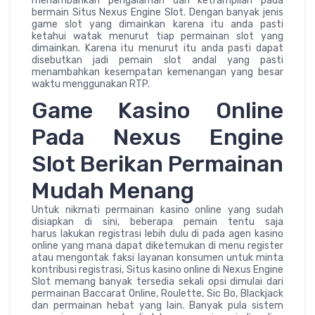
menambahkan pengalaman dan ketrampilan pada
bermain Situs Nexus Engine Slot. Dengan banyak jenis
game slot yang dimainkan karena itu anda pasti
ketahui watak menurut tiap permainan slot yang
dimainkan. Karena itu menurut itu anda pasti dapat
disebutkan jadi pemain slot andal yang pasti
menambahkan kesempatan kemenangan yang besar
waktu menggunakan RTP.
Game Kasino Online
Pada Nexus Engine
Slot Berikan Permainan
Mudah Menang
Untuk nikmati permainan kasino online yang sudah
disiapkan di sini, beberapa pemain tentu saja
harus lakukan registrasi lebih dulu di pada agen kasino
online yang mana dapat diketemukan di menu register
atau mengontak faksi layanan konsumen untuk minta
kontribusi registrasi, Situs kasino online di Nexus Engine
Slot memang banyak tersedia sekali opsi dimulai dari
permainan Baccarat Online, Roulette, Sic Bo, Blackjack
dan permainan hebat yang lain. Banyak pula sistem