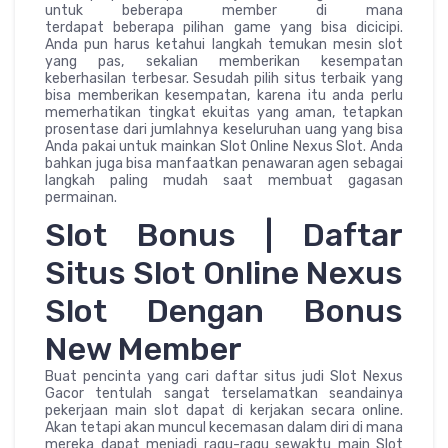
untuk beberapa member di mana
terdapat beberapa pilihan game yang bisa dicicipi.
Anda pun harus ketahui langkah temukan mesin slot
yang pas, sekalian memberikan kesempatan
keberhasilan terbesar. Sesudah pilih situs terbaik yang
bisa memberikan kesempatan, karena itu anda perlu
memerhatikan tingkat ekuitas yang aman, tetapkan
prosentase dari jumlahnya keseluruhan uang yang bisa
Anda pakai untuk mainkan Slot Online Nexus Slot. Anda
bahkan juga bisa manfaatkan penawaran agen sebagai
langkah paling mudah saat membuat gagasan
permainan.
Slot Bonus | Daftar
Situs Slot Online Nexus
Slot Dengan Bonus
New Member
Buat pencinta yang cari daftar situs judi Slot Nexus
Gacor tentulah sangat terselamatkan seandainya
pekerjaan main slot dapat di kerjakan secara online.
Akan tetapi akan muncul kecemasan dalam diri di mana
mereka dapat menjadi ragu-ragu sewaktu main Slot