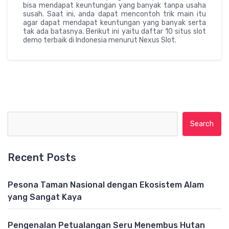
bisa mendapat keuntungan yang banyak tanpa usaha
susah. Saat ini, anda dapat mencontoh trik main itu
agar dapat mendapat keuntungan yang banyak serta
tak ada batasnya. Berikut ini yaitu daftar 10 situs slot
demo terbaik di Indonesia menurut Nexus Slot.
Search for:
Recent Posts
Pesona Taman Nasional dengan Ekosistem Alam
yang Sangat Kaya
Pengenalan Petualangan Seru Menembus Hutan