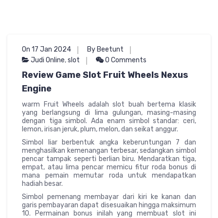
On 17 Jan 2024
By Beetunt
Judi Online
,
slot
0 Comments
Review Game Slot Fruit Wheels Nexus
Engine
warm Fruit Wheels adalah slot buah bertema klasik
yang berlangsung di lima gulungan, masing-masing
dengan tiga simbol. Ada enam simbol standar: ceri,
lemon, irisan jeruk, plum, melon, dan seikat anggur.
Simbol liar berbentuk angka keberuntungan 7 dan
menghasilkan kemenangan terbesar, sedangkan simbol
pencar tampak seperti berlian biru. Mendaratkan tiga,
empat, atau lima pencar memicu fitur roda bonus di
mana pemain memutar roda untuk mendapatkan
hadiah besar.
Simbol pemenang membayar dari kiri ke kanan dan
garis pembayaran dapat disesuaikan hingga maksimum
10. Permainan bonus inilah yang membuat slot ini