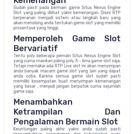
Kemenangan
Sudah pasti pada bermain game Situs Nexus Engine
Slot yang paling dilihat yakni kemenangan. Disini RTP
berperanan menjadi sistem atau langkah baru yang
akan menolong anda tentukan game slot yang memiliki
prosentase yang tinggi.
Memperoleh Game Slot
Bervariatif
Tentu poly beberapa pemain Situs Nexus Engine Slot
yang cuma mainkan paling poly 3 – lima game slot saja.
Tetapi memakai ada RTP Live slot ini akan menyimpan
anda banyak macam game slot yang lain yang dapat
anda coba. Karena semua game slot sudah pasti
memiliki kesempatan buat menyimpan kemenangan
yang besar , menjadi jangan berpatok cuma sejumlah
game saja.
Menambahkan
Ketrampilan Dan
Pengalaman Bermain Slot
Keuntungan paling akhir yakni anda sudah pasti