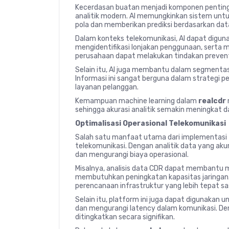
Kecerdasan buatan menjadi komponen penti
analitik modern. AI memungkinkan sistem unt
pola dan memberikan prediksi berdasarkan data
Dalam konteks telekomunikasi, AI dapat digunak
mengidentifikasi lonjakan penggunaan, serta 
perusahaan dapat melakukan tindakan prevent
Selain itu, AI juga membantu dalam segmentas
Informasi ini sangat berguna dalam strategi
layanan pelanggan.
Kemampuan machine learning dalam
realcdr
sehingga akurasi analitik semakin meningkat d
Optimalisasi Operasional Telekomunikasi
Salah satu manfaat utama dari implementasi
telekomunikasi. Dengan analitik data yang aku
dan mengurangi biaya operasional.
Misalnya, analisis data CDR dapat membantu me
membutuhkan peningkatan kapasitas jaringan
perencanaan infrastruktur yang lebih tepat sa
Selain itu, platform ini juga dapat digunakan 
dan mengurangi latency dalam komunikasi. De
ditingkatkan secara signifikan.