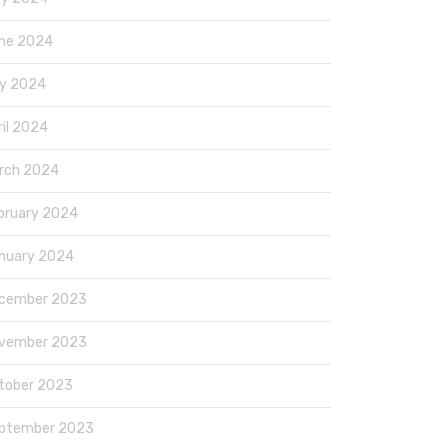
ne 2024
y 2024
ril 2024
rch 2024
bruary 2024
nuary 2024
cember 2023
vember 2023
tober 2023
ptember 2023