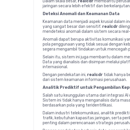
Dalam skala besar,
realcdr
membantu perusaha
jaringan secara lebih efektif dan berkelanjutan
Deteksi Anomali dan Keamanan Data
Keamanan data menjadi aspek krusial dalam in
yang sangat besar dan sensitif.
realcdr
dileng
mendeteksi anomali dalam sistem secara real
Anomali dapat berupa aktivitas komunikasi yan
pola penggunaan yang tidak sesuai dengan keb
segera mengambil tindakan untuk mencegah 
Selain itu, sistem ini juga membantu dalam m
Data yang dianalisis dan disimpan melalui pla
internasional.
Dengan pendekatan ini,
realcdr
tidak hanya be
dari sistem keamanan informasi perusahaan.
Analitik Prediktif untuk Pengambilan Ke
Salah satu keunggulan utama dari integrasi AI
Sistem ini tidak hanya menganalisis data masa
berdasarkan pola yang teridentifikasi.
Dalam industri telekomunikasi, analitik pred
trafik, kebutuhan kapasitas jaringan, serta per
penting dalam perencanaan strategis perusah