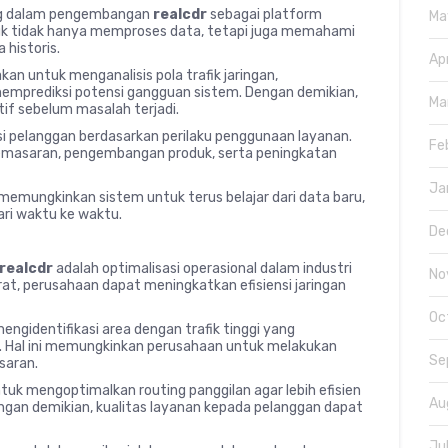
ng dalam pengembangan
realcdr
sebagai platform
Ma
uk tidak hanya memproses data, tetapi juga memahami
 historis.
Ap
an untuk menganalisis pola trafik jaringan,
memprediksi potensi gangguan sistem. Dengan demikian,
Ma
if sebelum masalah terjadi.
i pelanggan berdasarkan perilaku penggunaan layanan.
Fe
 pemasaran, pengembangan produk, serta peningkatan
Ja
memungkinkan sistem untuk terus belajar dari data baru,
ari waktu ke waktu.
De
realcdr
adalah optimalisasi operasional dalam industri
No
rat, perusahaan dapat meningkatkan efisiensi jaringan
Oc
ngidentifikasi area dengan trafik tinggi yang
. Hal ini memungkinkan perusahaan untuk melakukan
Se
saran.
untuk mengoptimalkan routing panggilan agar lebih efisien
Au
ngan demikian, kualitas layanan kepada pelanggan dapat
Ju