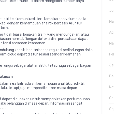
an telekomunikasi dalam mengelola sumber daya
.
Ju
dustri telekomunikasi, terutama karena volume data
Ma
kapi dengan kemampuan analitik berbasis AI untuk
-time.
Ap
g tidak biasa, lonjakan trafik yang mencurigakan, atau
iasaan normal. Dengan deteksi dini, perusahaan dapat
potensi ancaman keamanan.
Ma
endukung kepatuhan terhadap regulasi perlindungan data.
tform cloud dapat diatur sesuai standar keamanan
Fe
Ja
rfungsi sebagai alat analitik, tetapi juga sebagai bagian
De
putusan
 dalam
realcdr
adalah kemampuan analitik prediktif.
No
 lalu, tetapi juga memprediksi tren masa depan
Oc
iktif dapat digunakan untuk memperkirakan pertumbuhan
ilaku pelanggan di masa depan. Informasi ini sangat
aan.
Se