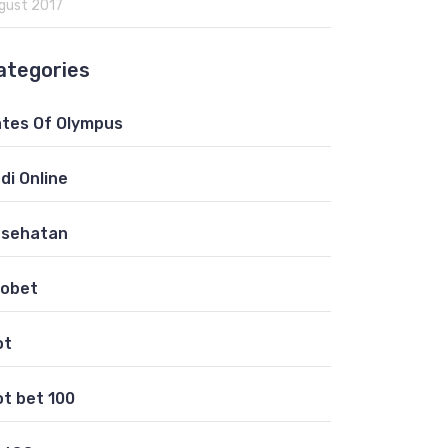
gust 2017
ategories
tes Of Olympus
di Online
esehatan
obet
ot
ot bet 100