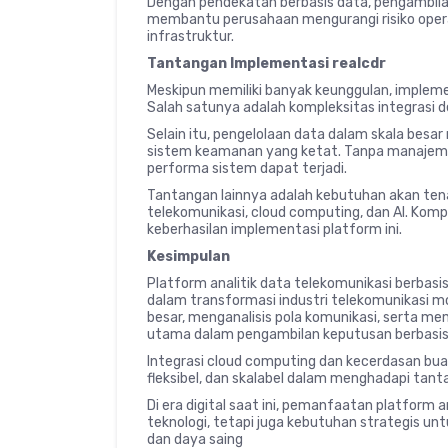
Dengan pendekatan berbasis data, pengambilan 
membantu perusahaan mengurangi risiko operas
infrastruktur.
Tantangan Implementasi realcdr
Meskipun memiliki banyak keunggulan, implem
Salah satunya adalah kompleksitas integrasi 
Selain itu, pengelolaan data dalam skala besa
sistem keamanan yang ketat. Tanpa manajemen
performa sistem dapat terjadi.
Tantangan lainnya adalah kebutuhan akan te
telekomunikasi, cloud computing, dan AI. Komp
keberhasilan implementasi platform ini.
Kesimpulan
Platform analitik data telekomunikasi berbasis
dalam transformasi industri telekomunikasi 
besar, menganalisis pola komunikasi, serta mem
utama dalam pengambilan keputusan berbasis
Integrasi cloud computing dan kecerdasan bu
fleksibel, dan skalabel dalam menghadapi tant
Di era digital saat ini, pemanfaatan platform a
teknologi, tetapi juga kebutuhan strategis un
dan daya saing