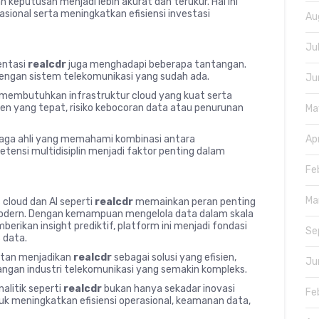
keputusan menjadi lebih akurat dan terukur. Hal ini
ional serta meningkatkan efisiensi investasi
Au
Ju
entasi
realcdr
juga menghadapi beberapa tantangan.
dengan sistem telekomunikasi yang sudah ada.
Ju
r membutuhkan infrastruktur cloud yang kuat serta
 yang tepat, risiko kebocoran data atau penurunan
Ma
naga ahli yang memahami kombinasi antara
Ap
etensi multidisiplin menjadi faktor penting dalam
Fe
Ma
 cloud dan AI seperti
realcdr
memainkan peran penting
modern. Dengan kemampuan mengelola data dalam skala
berikan insight prediktif, platform ini menjadi fondasi
Se
 data.
atan menjadikan
realcdr
sebagai solusi yang efisien,
Ju
angan industri telekomunikasi yang semakin kompleks.
nalitik seperti
realcdr
bukan hanya sekadar inovasi
Fe
tuk meningkatkan efisiensi operasional, keamanan data,