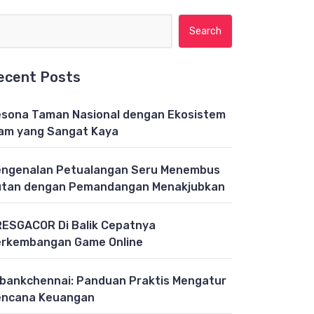
Search for:
ecent Posts
sona Taman Nasional dengan Ekosistem
am yang Sangat Kaya
ngenalan Petualangan Seru Menembus
tan dengan Pemandangan Menakjubkan
ESGACOR Di Balik Cepatnya
rkembangan Game Online
bankchennai: Panduan Praktis Mengatur
encana Keuangan