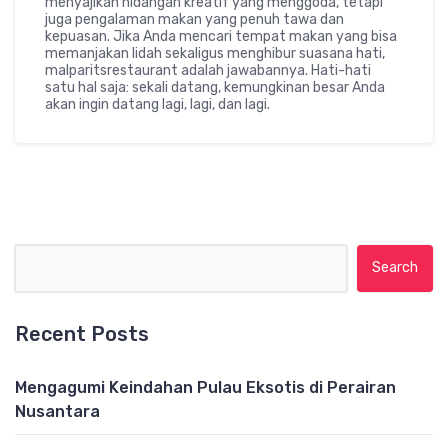
menyajikan hidangan kreatif yang menggoda, tetapi
juga pengalaman makan yang penuh tawa dan
kepuasan. Jika Anda mencari tempat makan yang bisa
memanjakan lidah sekaligus menghibur suasana hati,
malparitsrestaurant adalah jawabannya. Hati-hati
satu hal saja: sekali datang, kemungkinan besar Anda
akan ingin datang lagi, lagi, dan lagi.
Search for:
Recent Posts
Mengagumi Keindahan Pulau Eksotis di Perairan
Nusantara