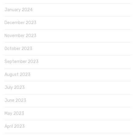
January 2024
December 2023
November 2023
October 2023
September 2023
August 2023
July 2023
June 2023
May 2023
April 2023