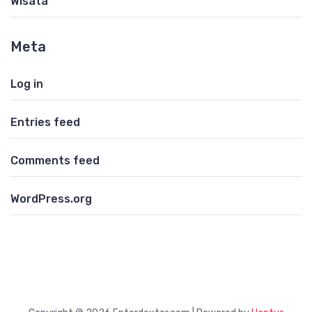
Wisata
Meta
Log in
Entries feed
Comments feed
WordPress.org