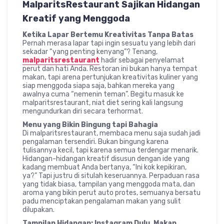
MalparitsRestaurant Sajikan Hidangan
Kreatif yang Menggoda
Ketika Lapar Bertemu Kreativitas Tanpa Batas
Pernah merasa lapar tapi ingin sesuatu yang lebih dari
sekadar “yang penting kenyang”? Tenang,
malparitsrestaurant
hadir sebagai penyelamat
perut dan hati Anda. Restoran ini bukan hanya tempat
makan, tapi arena pertunjukan kreativitas kuliner yang
siap menggoda siapa saja, bahkan mereka yang
awalnya cuma “nemenin teman”. Begitu masuk ke
malparitsrestaurant, niat diet sering kali langsung
mengundurkan diri secara terhormat.
Menu yang Bikin Bingung tapi Bahagia
Di malparitsrestaurant, membaca menu saja sudah jadi
pengalaman tersendiri. Bukan bingung karena
tulisannya kecil, tapi karena semua terdengar menarik.
Hidangan-hidangan kreatif disusun dengan ide yang
kadang membuat Anda bertanya, “Ini kok kepikiran,
ya?” Tapi justru di situlah keseruannya. Perpaduan rasa
yang tidak biasa, tampilan yang menggoda mata, dan
aroma yang bikin perut auto protes, semuanya bersatu
padu menciptakan pengalaman makan yang sulit
dilupakan.
Tampilan Hidangan: Instagram Dulu, Makan