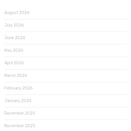
August 2026
July 2026
June 2026
May 2026
April 2026
March 2026
February 2026
January 2026
December 2025
November 2025