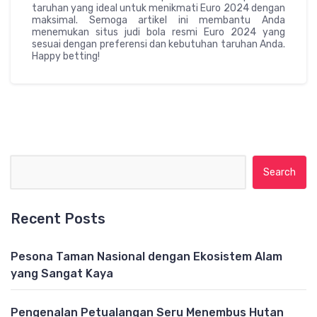
taruhan yang ideal untuk menikmati Euro 2024 dengan
maksimal. Semoga artikel ini membantu Anda
menemukan situs judi bola resmi Euro 2024 yang
sesuai dengan preferensi dan kebutuhan taruhan Anda.
Happy betting!
Search for:
Recent Posts
Pesona Taman Nasional dengan Ekosistem Alam
yang Sangat Kaya
Pengenalan Petualangan Seru Menembus Hutan