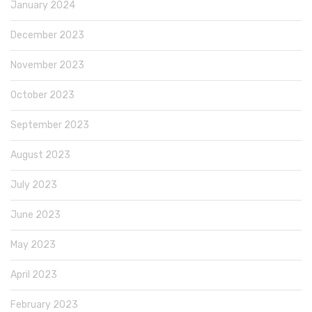
January 2024
December 2023
November 2023
October 2023
September 2023
August 2023
July 2023
June 2023
May 2023
April 2023
February 2023