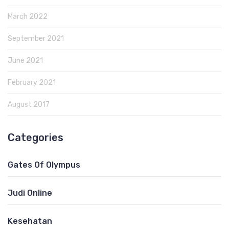
March 2022
September 2021
June 2021
February 2021
August 2017
Categories
Gates Of Olympus
Judi Online
Kesehatan