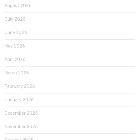
August 2026
July 2026
June 2026
May 2026
April 2026
March 2026
February 2026
January 2026
December 2025
November 2025