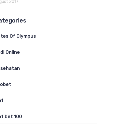
gust 2017
ategories
tes Of Olympus
di Online
esehatan
obet
ot
ot bet 100