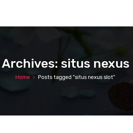
 Archives: situs nexus 
Home
Posts tagged "situs nexus slot"