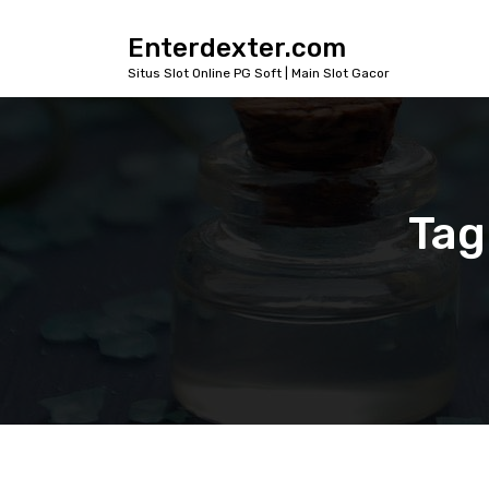
S
k
Enterdexter.com
i
Situs Slot Online PG Soft | Main Slot Gacor
p
t
o
c
o
n
Tag
t
e
n
t