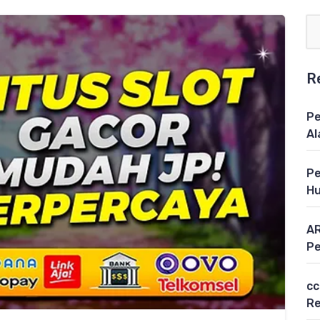
R
Pe
Al
Pe
Hu
AR
Pe
cc
R