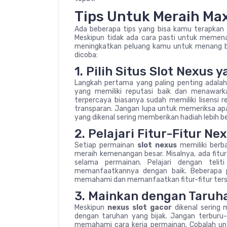
Tips Untuk Meraih Max
Ada beberapa tips yang bisa kamu terapkan
Meskipun tidak ada cara pasti untuk memena
meningkatkan peluang kamu untuk menang bes
dicoba:
1. Pilih Situs Slot Nexus 
Langkah pertama yang paling penting adala
yang memiliki reputasi baik dan menawar
terpercaya biasanya sudah memiliki lisensi r
transparan. Jangan lupa untuk memeriksa a
yang dikenal sering memberikan hadiah lebih be
2. Pelajari Fitur-Fitur Ne
Setiap permainan
slot nexus
memiliki berb
meraih kemenangan besar. Misalnya, ada fitur 
selama permainan. Pelajari dengan telit
memanfaatkannya dengan baik. Beberapa 
memahami dan memanfaatkan fitur-fitur ters
3. Mainkan dengan Taruh
Meskipun
nexus slot gacor
dikenal sering
dengan taruhan yang bijak. Jangan terbur
memahami cara kerja permainan. Cobalah unt