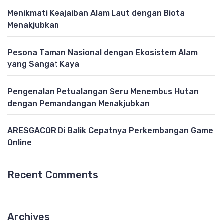
Menikmati Keajaiban Alam Laut dengan Biota
Menakjubkan
Pesona Taman Nasional dengan Ekosistem Alam
yang Sangat Kaya
Pengenalan Petualangan Seru Menembus Hutan
dengan Pemandangan Menakjubkan
ARESGACOR Di Balik Cepatnya Perkembangan Game
Online
Recent Comments
Archives