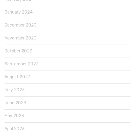
January 2024
December 2023
November 2023
October 2023
September 2023
August 2023
July 2023
June 2023
May 2023
April 2023