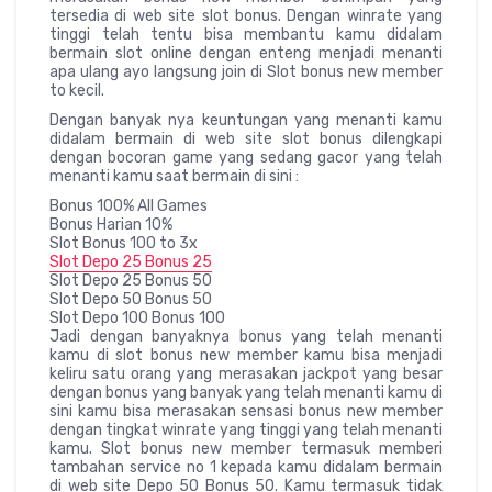
tersedia di web site slot bonus. Dengan winrate yang
tinggi telah tentu bisa membantu kamu didalam
bermain slot online dengan enteng menjadi menanti
apa ulang ayo langsung join di Slot bonus new member
to kecil.
Dengan banyak nya keuntungan yang menanti kamu
didalam bermain di web site slot bonus dilengkapi
dengan bocoran game yang sedang gacor yang telah
menanti kamu saat bermain di sini :
Bonus 100% All Games
Bonus Harian 10%
Slot Bonus 100 to 3x
Slot Depo 25 Bonus 25
Slot Depo 25 Bonus 50
Slot Depo 50 Bonus 50
Slot Depo 100 Bonus 100
Jadi dengan banyaknya bonus yang telah menanti
kamu di slot bonus new member kamu bisa menjadi
keliru satu orang yang merasakan jackpot yang besar
dengan bonus yang banyak yang telah menanti kamu di
sini kamu bisa merasakan sensasi bonus new member
dengan tingkat winrate yang tinggi yang telah menanti
kamu. Slot bonus new member termasuk memberi
tambahan service no 1 kepada kamu didalam bermain
di web site Depo 50 Bonus 50. Kamu termasuk tidak