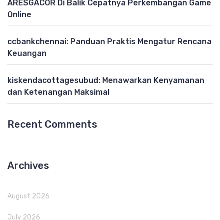
ARESGACOR Di Balik Cepatnya Perkembangan Game
Online
ccbankchennai: Panduan Praktis Mengatur Rencana
Keuangan
kiskendacottagesubud: Menawarkan Kenyamanan
dan Ketenangan Maksimal
Recent Comments
Archives
August 2026
July 2026