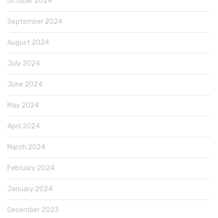
October 2024
September 2024
August 2024
July 2024
June 2024
May 2024
April 2024
March 2024
February 2024
January 2024
December 2023