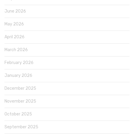
June 2026
May 2026
April 2026
March 2026
February 2026
January 2026
December 2025
November 2025
October 2025
September 2025