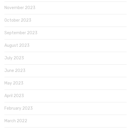
November 2023
October 2023
September 2023
August 2023
July 2023
June 2023
May 2023
April 2023
February 2023
March 2022