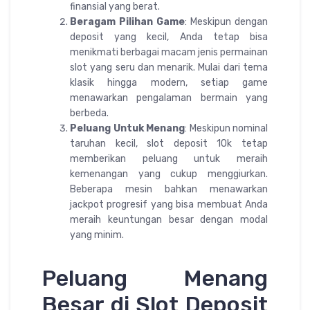
finansial yang berat.
Beragam Pilihan Game
: Meskipun dengan
deposit yang kecil, Anda tetap bisa
menikmati berbagai macam jenis permainan
slot yang seru dan menarik. Mulai dari tema
klasik hingga modern, setiap game
menawarkan pengalaman bermain yang
berbeda.
Peluang Untuk Menang
: Meskipun nominal
taruhan kecil, slot deposit 10k tetap
memberikan peluang untuk meraih
kemenangan yang cukup menggiurkan.
Beberapa mesin bahkan menawarkan
jackpot progresif yang bisa membuat Anda
meraih keuntungan besar dengan modal
yang minim.
Peluang Menang
Besar di Slot Deposit