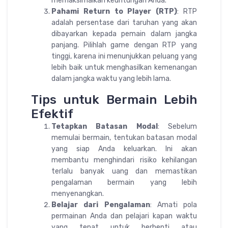
memaksimalkan keuntungan Anda.
Pahami Return to Player (RTP)
: RTP
adalah persentase dari taruhan yang akan
dibayarkan kepada pemain dalam jangka
panjang. Pilihlah game dengan RTP yang
tinggi, karena ini menunjukkan peluang yang
lebih baik untuk menghasilkan kemenangan
dalam jangka waktu yang lebih lama.
Tips untuk Bermain Lebih
Efektif
Tetapkan Batasan Modal
: Sebelum
memulai bermain, tentukan batasan modal
yang siap Anda keluarkan. Ini akan
membantu menghindari risiko kehilangan
terlalu banyak uang dan memastikan
pengalaman bermain yang lebih
menyenangkan.
Belajar dari Pengalaman
: Amati pola
permainan Anda dan pelajari kapan waktu
yang tepat untuk berhenti atau