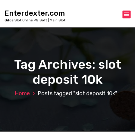
S
k
Enterdexter.com
i
Situs Slot Online PG Soft | Main Slot Gacor
p
t
o
c
o
n
Tag Archives: slot
t
e
deposit 10k
n
t
Home
Posts tagged "slot deposit 10k"