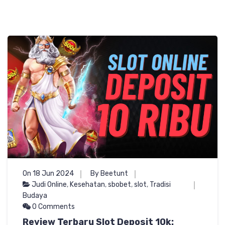
On 18 Jun 2024
By Beetunt
Judi Online
,
Kesehatan
,
sbobet
,
slot
,
Tradisi
Budaya
0 Comments
Review Terbaru Slot Deposit 10k: