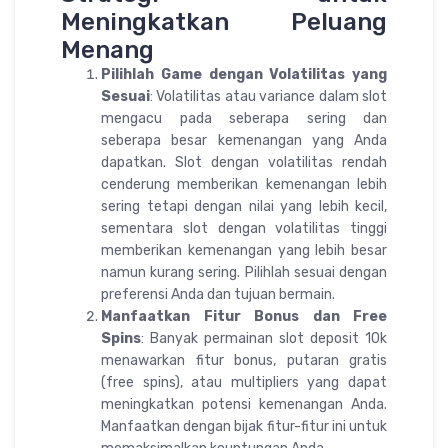
Meningkatkan Peluang
Menang
Pilihlah Game dengan Volatilitas yang
Sesuai
: Volatilitas atau variance dalam slot
mengacu pada seberapa sering dan
seberapa besar kemenangan yang Anda
dapatkan. Slot dengan volatilitas rendah
cenderung memberikan kemenangan lebih
sering tetapi dengan nilai yang lebih kecil,
sementara slot dengan volatilitas tinggi
memberikan kemenangan yang lebih besar
namun kurang sering. Pilihlah sesuai dengan
preferensi Anda dan tujuan bermain.
Manfaatkan Fitur Bonus dan Free
Spins
: Banyak permainan slot deposit 10k
menawarkan fitur bonus, putaran gratis
(free spins), atau multipliers yang dapat
meningkatkan potensi kemenangan Anda.
Manfaatkan dengan bijak fitur-fitur ini untuk