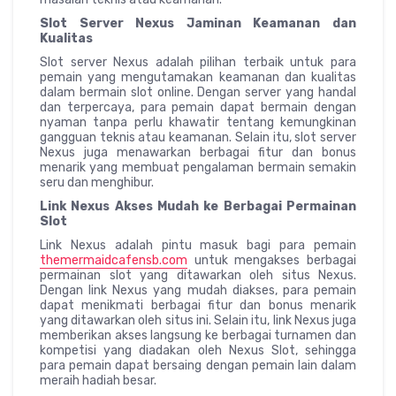
Slot Server Nexus Jaminan Keamanan dan
Kualitas
Slot server Nexus adalah pilihan terbaik untuk para
pemain yang mengutamakan keamanan dan kualitas
dalam bermain slot online. Dengan server yang handal
dan terpercaya, para pemain dapat bermain dengan
nyaman tanpa perlu khawatir tentang kemungkinan
gangguan teknis atau keamanan. Selain itu, slot server
Nexus juga menawarkan berbagai fitur dan bonus
menarik yang membuat pengalaman bermain semakin
seru dan menghibur.
Link Nexus Akses Mudah ke Berbagai Permainan
Slot
Link Nexus adalah pintu masuk bagi para pemain
themermaidcafensb.com
untuk mengakses berbagai
permainan slot yang ditawarkan oleh situs Nexus.
Dengan link Nexus yang mudah diakses, para pemain
dapat menikmati berbagai fitur dan bonus menarik
yang ditawarkan oleh situs ini. Selain itu, link Nexus juga
memberikan akses langsung ke berbagai turnamen dan
kompetisi yang diadakan oleh Nexus Slot, sehingga
para pemain dapat bersaing dengan pemain lain dalam
meraih hadiah besar.