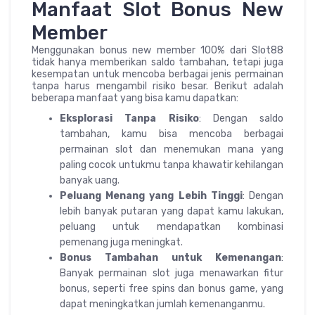
Manfaat Slot Bonus New
Member
Menggunakan bonus new member 100% dari Slot88
tidak hanya memberikan saldo tambahan, tetapi juga
kesempatan untuk mencoba berbagai jenis permainan
tanpa harus mengambil risiko besar. Berikut adalah
beberapa manfaat yang bisa kamu dapatkan:
Eksplorasi Tanpa Risiko
: Dengan saldo
tambahan, kamu bisa mencoba berbagai
permainan slot dan menemukan mana yang
paling cocok untukmu tanpa khawatir kehilangan
banyak uang.
Peluang Menang yang Lebih Tinggi
: Dengan
lebih banyak putaran yang dapat kamu lakukan,
peluang untuk mendapatkan kombinasi
pemenang juga meningkat.
Bonus Tambahan untuk Kemenangan
:
Banyak permainan slot juga menawarkan fitur
bonus, seperti free spins dan bonus game, yang
dapat meningkatkan jumlah kemenanganmu.