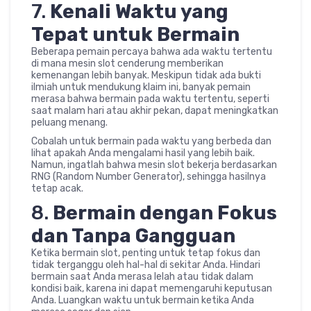
7.
Kenali Waktu yang
Tepat untuk Bermain
Beberapa pemain percaya bahwa ada waktu tertentu
di mana mesin slot cenderung memberikan
kemenangan lebih banyak. Meskipun tidak ada bukti
ilmiah untuk mendukung klaim ini, banyak pemain
merasa bahwa bermain pada waktu tertentu, seperti
saat malam hari atau akhir pekan, dapat meningkatkan
peluang menang.
Cobalah untuk bermain pada waktu yang berbeda dan
lihat apakah Anda mengalami hasil yang lebih baik.
Namun, ingatlah bahwa mesin slot bekerja berdasarkan
RNG (Random Number Generator), sehingga hasilnya
tetap acak.
8.
Bermain dengan Fokus
dan Tanpa Gangguan
Ketika bermain slot, penting untuk tetap fokus dan
tidak terganggu oleh hal-hal di sekitar Anda. Hindari
bermain saat Anda merasa lelah atau tidak dalam
kondisi baik, karena ini dapat memengaruhi keputusan
Anda. Luangkan waktu untuk bermain ketika Anda