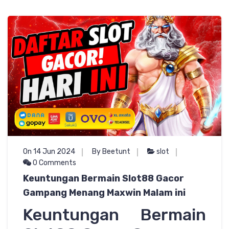
On 14 Jun 2024
By Beetunt
slot
0 Comments
Keuntungan Bermain Slot88 Gacor
Gampang Menang Maxwin Malam ini
Keuntungan Bermain