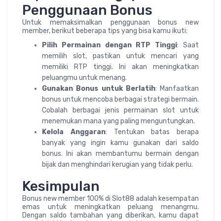
Penggunaan Bonus
Untuk memaksimalkan penggunaan bonus new
member, berikut beberapa tips yang bisa kamu ikuti:
Pilih Permainan dengan RTP Tinggi
: Saat
memilih slot, pastikan untuk mencari yang
memiliki RTP tinggi. Ini akan meningkatkan
peluangmu untuk menang.
Gunakan Bonus untuk Berlatih
: Manfaatkan
bonus untuk mencoba berbagai strategi bermain.
Cobalah berbagai jenis permainan slot untuk
menemukan mana yang paling menguntungkan.
Kelola Anggaran
: Tentukan batas berapa
banyak yang ingin kamu gunakan dari saldo
bonus. Ini akan membantumu bermain dengan
bijak dan menghindari kerugian yang tidak perlu.
Kesimpulan
Bonus new member 100% di Slot88 adalah kesempatan
emas untuk meningkatkan peluang menangmu.
Dengan saldo tambahan yang diberikan, kamu dapat