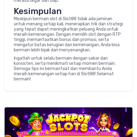
merasa segar dan siap.
Kesimpulan
Meskipun bermain slot di Slot88 tidak ada jaminan
untuk menang setiap kali, menerapkan trik dan strategi
yang tepat dapat meningkatkan peluang Anda untuk
meraih kemenangan. Dengan memilih slot dengan RTP
tinggi, memanfaatkan bonus dan promosi, serta
mengatur batas kerugian dan kemenangan, Anda bisa
bermain lebih bijak dan menyenangkan.
Ingatlah untuk selalu bermain dengan sabar dan
konsisten, serta menikmati setiap momen bermain.
Semoga tips ini bermanfaat dan membantu Anda
meraih kemenangan setiap hari di Slot88! Selamat
bermain!