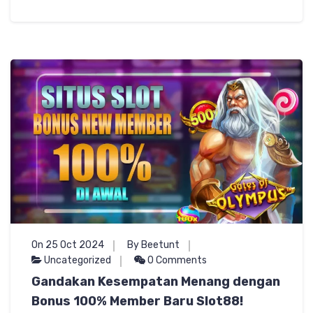
On 25 Oct 2024
By Beetunt
Uncategorized
0 Comments
Gandakan Kesempatan Menang dengan
Bonus 100% Member Baru Slot88!