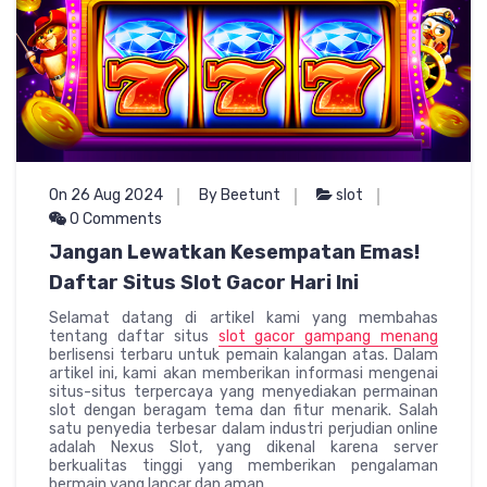
On 26 Aug 2024
By Beetunt
slot
0 Comments
Jangan Lewatkan Kesempatan Emas!
Daftar Situs Slot Gacor Hari Ini
Selamat datang di artikel kami yang membahas
tentang daftar situs
slot gacor gampang menang
berlisensi terbaru untuk pemain kalangan atas. Dalam
artikel ini, kami akan memberikan informasi mengenai
situs-situs terpercaya yang menyediakan permainan
slot dengan beragam tema dan fitur menarik. Salah
satu penyedia terbesar dalam industri perjudian online
adalah Nexus Slot, yang dikenal karena server
berkualitas tinggi yang memberikan pengalaman
bermain yang lancar dan aman.