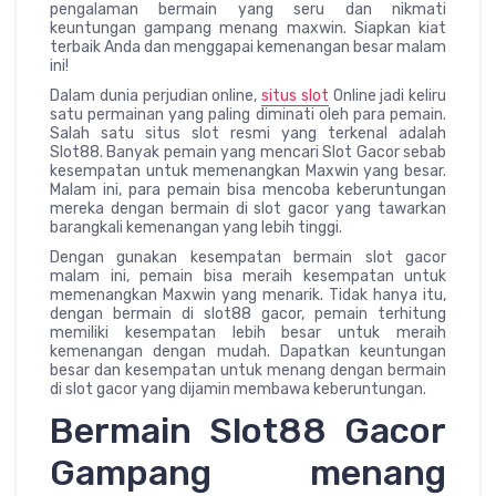
pengalaman bermain yang seru dan nikmati
keuntungan gampang menang maxwin. Siapkan kiat
terbaik Anda dan menggapai kemenangan besar malam
ini!
Dalam dunia perjudian online,
situs slot
Online jadi keliru
satu permainan yang paling diminati oleh para pemain.
Salah satu situs slot resmi yang terkenal adalah
Slot88. Banyak pemain yang mencari Slot Gacor sebab
kesempatan untuk memenangkan Maxwin yang besar.
Malam ini, para pemain bisa mencoba keberuntungan
mereka dengan bermain di slot gacor yang tawarkan
barangkali kemenangan yang lebih tinggi.
Dengan gunakan kesempatan bermain slot gacor
malam ini, pemain bisa meraih kesempatan untuk
memenangkan Maxwin yang menarik. Tidak hanya itu,
dengan bermain di slot88 gacor, pemain terhitung
memiliki kesempatan lebih besar untuk meraih
kemenangan dengan mudah. Dapatkan keuntungan
besar dan kesempatan untuk menang dengan bermain
di slot gacor yang dijamin membawa keberuntungan.
Bermain Slot88 Gacor
Gampang menang