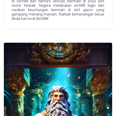
di Slot88 dan nikmati sensasi bermain di situs slot
resmi terbaik. Segera melakukan slot88 login dan
rasakan keuntungan bermain di slot gacor yang
gampang menang maxwin. Raihlah kemenangan besar
Anda hari ini di Slot88!