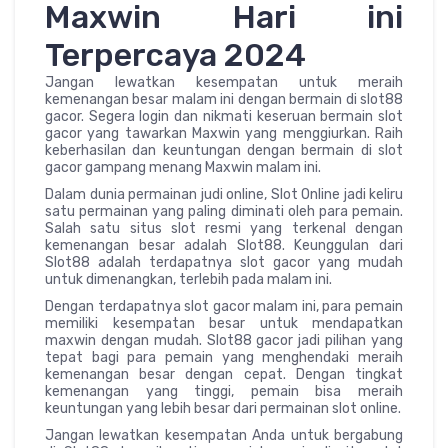
Maxwin Hari ini
Terpercaya 2024
Jangan lewatkan kesempatan untuk meraih
kemenangan besar malam ini dengan bermain di slot88
gacor. Segera login dan nikmati keseruan bermain slot
gacor yang tawarkan Maxwin yang menggiurkan. Raih
keberhasilan dan keuntungan dengan bermain di slot
gacor gampang menang Maxwin malam ini.
Dalam dunia permainan judi online, Slot Online jadi keliru
satu permainan yang paling diminati oleh para pemain.
Salah satu situs slot resmi yang terkenal dengan
kemenangan besar adalah Slot88. Keunggulan dari
Slot88 adalah terdapatnya slot gacor yang mudah
untuk dimenangkan, terlebih pada malam ini.
Dengan terdapatnya slot gacor malam ini, para pemain
memiliki kesempatan besar untuk mendapatkan
maxwin dengan mudah. Slot88 gacor jadi pilihan yang
tepat bagi para pemain yang menghendaki meraih
kemenangan besar dengan cepat. Dengan tingkat
kemenangan yang tinggi, pemain bisa meraih
keuntungan yang lebih besar dari permainan slot online.
Jangan lewatkan kesempatan Anda untuk bergabung