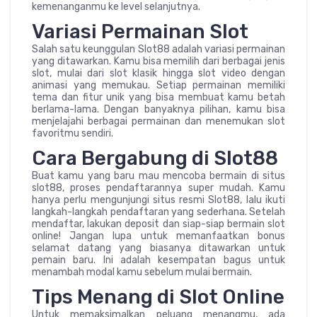
kemenanganmu ke level selanjutnya.
Variasi Permainan Slot
Salah satu keunggulan Slot88 adalah variasi permainan
yang ditawarkan. Kamu bisa memilih dari berbagai jenis
slot, mulai dari slot klasik hingga slot video dengan
animasi yang memukau. Setiap permainan memiliki
tema dan fitur unik yang bisa membuat kamu betah
berlama-lama. Dengan banyaknya pilihan, kamu bisa
menjelajahi berbagai permainan dan menemukan slot
favoritmu sendiri.
Cara Bergabung di Slot88
Buat kamu yang baru mau mencoba bermain di situs
slot88, proses pendaftarannya super mudah. Kamu
hanya perlu mengunjungi situs resmi Slot88, lalu ikuti
langkah-langkah pendaftaran yang sederhana. Setelah
mendaftar, lakukan deposit dan siap-siap bermain slot
online! Jangan lupa untuk memanfaatkan bonus
selamat datang yang biasanya ditawarkan untuk
pemain baru. Ini adalah kesempatan bagus untuk
menambah modal kamu sebelum mulai bermain.
Tips Menang di Slot Online
Untuk memaksimalkan peluang menangmu, ada