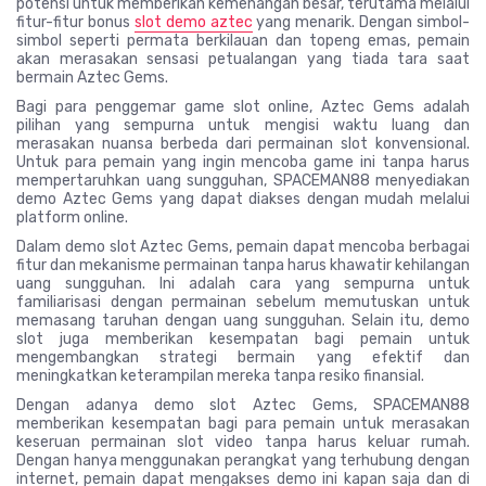
potensi untuk memberikan kemenangan besar, terutama melalui
fitur-fitur bonus
slot demo aztec
yang menarik. Dengan simbol-
simbol seperti permata berkilauan dan topeng emas, pemain
akan merasakan sensasi petualangan yang tiada tara saat
bermain Aztec Gems.
Bagi para penggemar game slot online, Aztec Gems adalah
pilihan yang sempurna untuk mengisi waktu luang dan
merasakan nuansa berbeda dari permainan slot konvensional.
Untuk para pemain yang ingin mencoba game ini tanpa harus
mempertaruhkan uang sungguhan, SPACEMAN88 menyediakan
demo Aztec Gems yang dapat diakses dengan mudah melalui
platform online.
Dalam demo slot Aztec Gems, pemain dapat mencoba berbagai
fitur dan mekanisme permainan tanpa harus khawatir kehilangan
uang sungguhan. Ini adalah cara yang sempurna untuk
familiarisasi dengan permainan sebelum memutuskan untuk
memasang taruhan dengan uang sungguhan. Selain itu, demo
slot juga memberikan kesempatan bagi pemain untuk
mengembangkan strategi bermain yang efektif dan
meningkatkan keterampilan mereka tanpa resiko finansial.
Dengan adanya demo slot Aztec Gems, SPACEMAN88
memberikan kesempatan bagi para pemain untuk merasakan
keseruan permainan slot video tanpa harus keluar rumah.
Dengan hanya menggunakan perangkat yang terhubung dengan
internet, pemain dapat mengakses demo ini kapan saja dan di