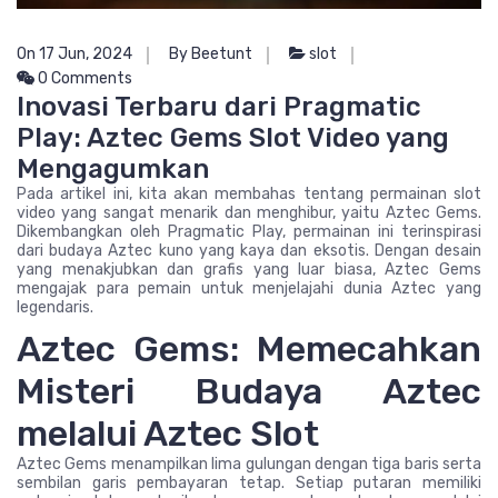
On 17 Jun, 2024
By Beetunt
slot
0 Comments
Inovasi Terbaru dari Pragmatic
Play: Aztec Gems Slot Video yang
Mengagumkan
Pada artikel ini, kita akan membahas tentang permainan slot
video yang sangat menarik dan menghibur, yaitu Aztec Gems.
Dikembangkan oleh Pragmatic Play, permainan ini terinspirasi
dari budaya Aztec kuno yang kaya dan eksotis. Dengan desain
yang menakjubkan dan grafis yang luar biasa, Aztec Gems
mengajak para pemain untuk menjelajahi dunia Aztec yang
legendaris.
Aztec Gems: Memecahkan
Misteri Budaya Aztec
melalui Aztec Slot
Aztec Gems menampilkan lima gulungan dengan tiga baris serta
sembilan garis pembayaran tetap. Setiap putaran memiliki