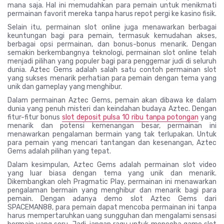
mana saja. Hal ini memudahkan para pemain untuk menikmati
permainan favorit mereka tanpa harus repot pergi ke kasino fisik.
Selain itu, permainan slot online juga menawarkan berbagai
keuntungan bagi para pemain, termasuk kemudahan akses,
berbagai opsi permainan, dan bonus-bonus menarik. Dengan
semakin berkembangnya teknologi, permainan slot online telah
menjadi pilihan yang populer bagi para penggemar judi di seluruh
dunia. Aztec Gems adalah salah satu contoh permainan slot
yang sukses menarik perhatian para pemain dengan tema yang
unik dan gameplay yang menghibur.
Dalam permainan Aztec Gems, pemain akan dibawa ke dalam
dunia yang penuh misteri dan keindahan budaya Aztec. Dengan
fitur-fitur bonus
slot deposit pulsa 10 ribu tanpa potongan
yang
menarik dan potensi kemenangan besar, permainan ini
menawarkan pengalaman bermain yang tak terlupakan. Untuk
para pemain yang mencari tantangan dan kesenangan, Aztec
Gems adalah pilihan yang tepat.
Dalam kesimpulan, Aztec Gems adalah permainan slot video
yang luar biasa dengan tema yang unik dan menarik.
Dikembangkan oleh Pragmatic Play, permainan ini menawarkan
pengalaman bermain yang menghibur dan menarik bagi para
pemain. Dengan adanya demo slot Aztec Gems dari
SPACEMAN88, para pemain dapat mencoba permainan ini tanpa
harus mempertaruhkan uang sungguhan dan mengalami sensasi