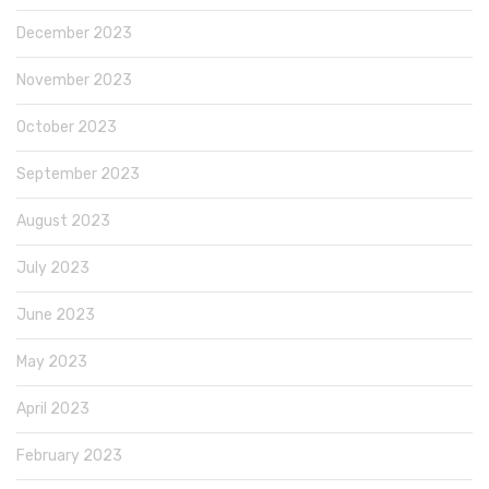
December 2023
November 2023
October 2023
September 2023
August 2023
July 2023
June 2023
May 2023
April 2023
February 2023