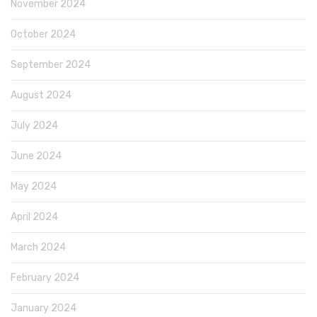
November 2024
October 2024
September 2024
August 2024
July 2024
June 2024
May 2024
April 2024
March 2024
February 2024
January 2024