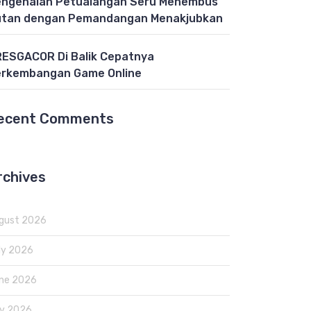
ngenalan Petualangan Seru Menembus
tan dengan Pemandangan Menakjubkan
ESGACOR Di Balik Cepatnya
rkembangan Game Online
ecent Comments
rchives
gust 2026
ly 2026
ne 2026
y 2026