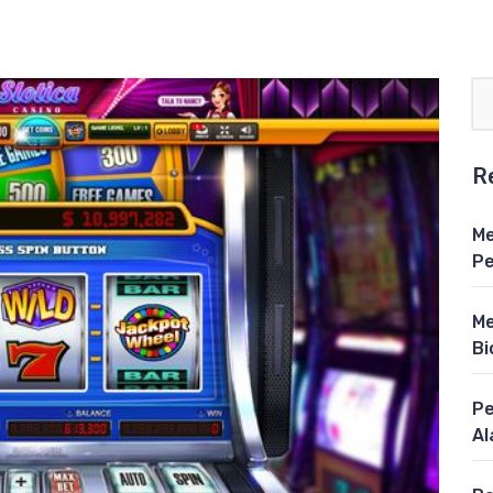
R
Me
Pe
Me
Bi
Pe
Al