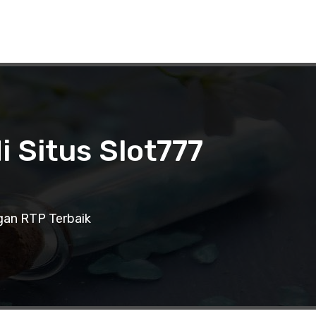
 Situs Slot777
gan RTP Terbaik