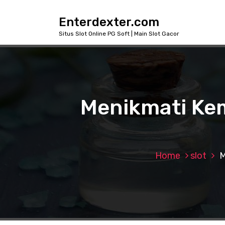
S
k
Enterdexter.com
i
Situs Slot Online PG Soft | Main Slot Gacor
p
t
o
c
o
n
Menikmati Kem
t
e
n
t
Home
slot
M