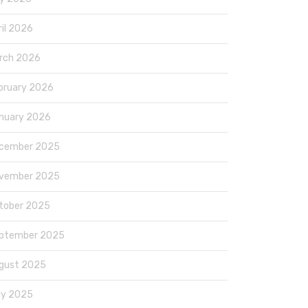
ril 2026
rch 2026
bruary 2026
nuary 2026
cember 2025
vember 2025
tober 2025
ptember 2025
gust 2025
ly 2025