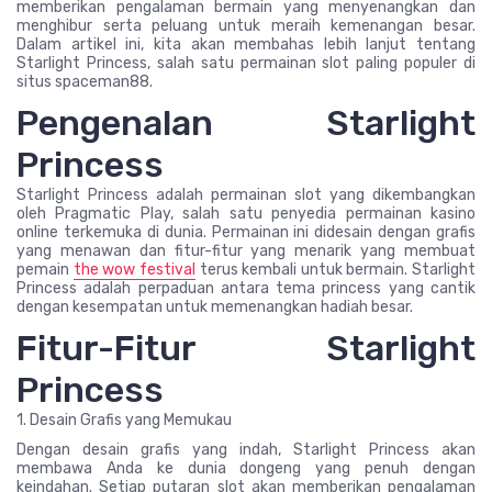
memberikan pengalaman bermain yang menyenangkan dan
menghibur serta peluang untuk meraih kemenangan besar.
Dalam artikel ini, kita akan membahas lebih lanjut tentang
Starlight Princess, salah satu permainan slot paling populer di
situs spaceman88.
Pengenalan Starlight
Princess
Starlight Princess adalah permainan slot yang dikembangkan
oleh Pragmatic Play, salah satu penyedia permainan kasino
online terkemuka di dunia. Permainan ini didesain dengan grafis
yang menawan dan fitur-fitur yang menarik yang membuat
pemain
the wow festival
terus kembali untuk bermain. Starlight
Princess adalah perpaduan antara tema princess yang cantik
dengan kesempatan untuk memenangkan hadiah besar.
Fitur-Fitur Starlight
Princess
1. Desain Grafis yang Memukau
Dengan desain grafis yang indah, Starlight Princess akan
membawa Anda ke dunia dongeng yang penuh dengan
keindahan. Setiap putaran slot akan memberikan pengalaman