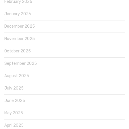
February 2026
January 2026
December 2025
November 2025
October 2025
September 2025
August 2025
July 2025
June 2025
May 2025
April 2025