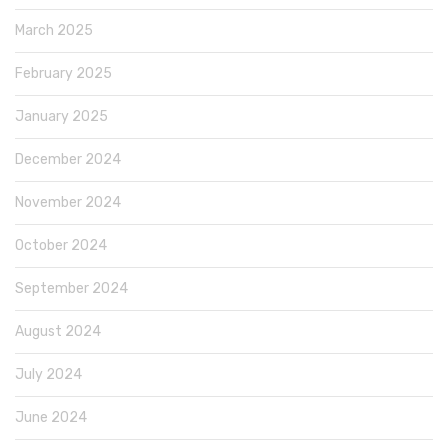
March 2025
February 2025
January 2025
December 2024
November 2024
October 2024
September 2024
August 2024
July 2024
June 2024