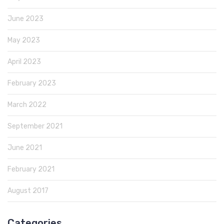
June 2023
May 2023
April 2023
February 2023
March 2022
September 2021
June 2021
February 2021
August 2017
Categories