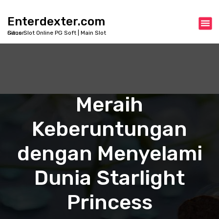
S
k
Enterdexter.com
i
Situs Slot Online PG Soft | Main Slot Gacor
p
t
o
c
o
n
Meraih
t
e
Keberuntungan
n
t
dengan Menyelami
Dunia Starlight
Princess