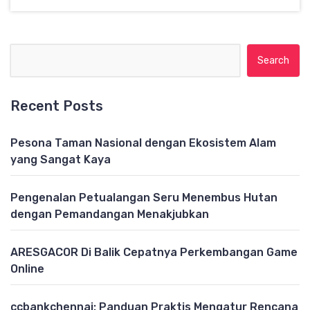
Search for:
Recent Posts
Pesona Taman Nasional dengan Ekosistem Alam
yang Sangat Kaya
Pengenalan Petualangan Seru Menembus Hutan
dengan Pemandangan Menakjubkan
ARESGACOR Di Balik Cepatnya Perkembangan Game
Online
ccbankchennai: Panduan Praktis Mengatur Rencana