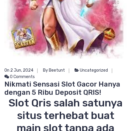
On 2 Jun, 2024
By Beetunt
Uncategorized
0 Comments
Nikmati Sensasi Slot Gacor Hanya
dengan 5 Ribu Deposit QRIS!
Slot Qris salah satunya
situs terhebat buat
main slot tanpa ada