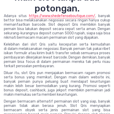
potongan.
Adanya situs
https://www.shedefenseboutique.com/
, banyak
bettor bisa melaksanakan negosiasi secara ringan hanya cukup
memanfaatkan barcode. Slot deposit Qris membikin banyak
pemain bisa lakukan deposit secara cepat serta aman. Dengan
sekurang-kurangnya deposit cuman 5000 rupiah, siapa saja bisa
nikmati bermacam macam permainan slot yang dijajakan.
Kelebihan dari slot Qris yaitu kecepatan serta kemudahan
di dalam melaksanakan negosiasi. Banyak pemain tak pakai ribet
isikan formulir atau kirim bukti transfer sebab semuanya proses
pembayaran dikerjakan lewat barcode. Dengan demikian, banyak
pemain bisa focus di dalam permainan mereka tak perlu risau
terkait persoalan pembayaran.
Diluar itu, slot Qris pun menjajakan bermacam ragam promosi
serta bonus yang memikat. Dengan main dalam website ini,
banyak pemain punya peluang buat mendapat keuntungan
makin lebih besar bermodalkan yang kurang. Promosi seperti
bonus deposit, cashback, juga jekpot membikin permainan jadi
makin memukau serta memberi keuntungan.
Dengan bermacam alternatif permainan slot yang siap, banyak
pemain tidak akan berasa jenuh. Slot Qris menyiapkan
bermacam obyek serta jenis permainan slot yang bisa