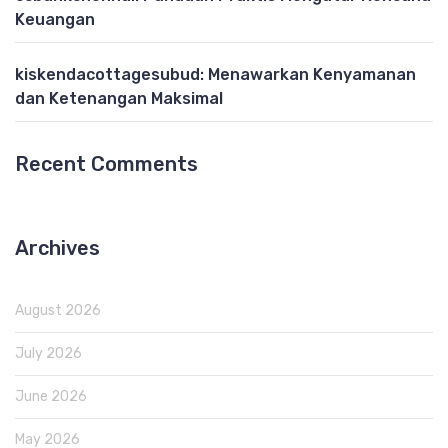
Keuangan
kiskendacottagesubud: Menawarkan Kenyamanan
dan Ketenangan Maksimal
Recent Comments
Archives
August 2026
July 2026
June 2026
May 2026