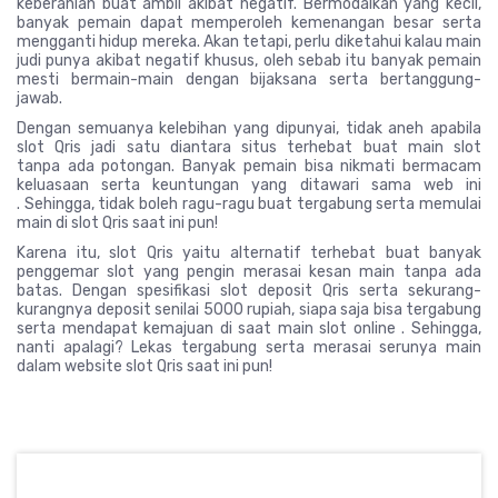
keberanian buat ambil akibat negatif. Bermodalkan yang kecil,
banyak pemain dapat memperoleh kemenangan besar serta
mengganti hidup mereka. Akan tetapi, perlu diketahui kalau main
judi punya akibat negatif khusus, oleh sebab itu banyak pemain
mesti bermain-main dengan bijaksana serta bertanggung-
jawab.
Dengan semuanya kelebihan yang dipunyai, tidak aneh apabila
slot Qris jadi satu diantara situs terhebat buat main slot
tanpa ada potongan. Banyak pemain bisa nikmati bermacam
keluasaan serta keuntungan yang ditawari sama web ini
. Sehingga, tidak boleh ragu-ragu buat tergabung serta memulai
main di slot Qris saat ini pun!
Karena itu, slot Qris yaitu alternatif terhebat buat banyak
penggemar slot yang pengin merasai kesan main tanpa ada
batas. Dengan spesifikasi slot deposit Qris serta sekurang-
kurangnya deposit senilai 5000 rupiah, siapa saja bisa tergabung
serta mendapat kemajuan di saat main slot online . Sehingga,
nanti apalagi? Lekas tergabung serta merasai serunya main
dalam website slot Qris saat ini pun!