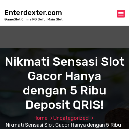
S
k
Enterdexter.com
i
Situs Slot Online PG Soft | Main Slot Gacor
p
t
o
c
o
n
Nikmati Sensasi Slot
t
e
Gacor Hanya
n
t
dengan 5 Ribu
Deposit QRIS!
Home
Uncategorized
Nikmati Sensasi Slot Gacor Hanya dengan 5 Ribu