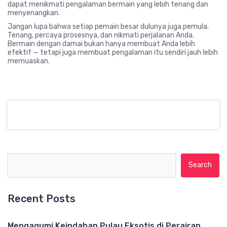
dapat menikmati pengalaman bermain yang lebih tenang dan
menyenangkan.
Jangan lupa bahwa setiap pemain besar dulunya juga pemula.
Tenang, percaya prosesnya, dan nikmati perjalanan Anda.
Bermain dengan damai bukan hanya membuat Anda lebih
efektif — tetapi juga membuat pengalaman itu sendiri jauh lebih
memuaskan.
Search for:
Recent Posts
Mengagumi Keindahan Pulau Eksotis di Perairan