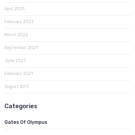
April 2023
February 2023
March 2022
September 2021
June 2021
February 2021
August 2017
Categories
Gates Of Olympus