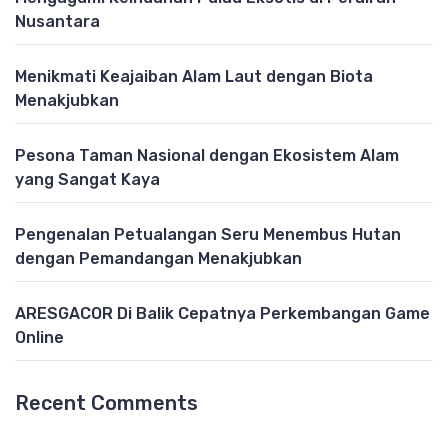
Nusantara
Menikmati Keajaiban Alam Laut dengan Biota
Menakjubkan
Pesona Taman Nasional dengan Ekosistem Alam
yang Sangat Kaya
Pengenalan Petualangan Seru Menembus Hutan
dengan Pemandangan Menakjubkan
ARESGACOR Di Balik Cepatnya Perkembangan Game
Online
Recent Comments