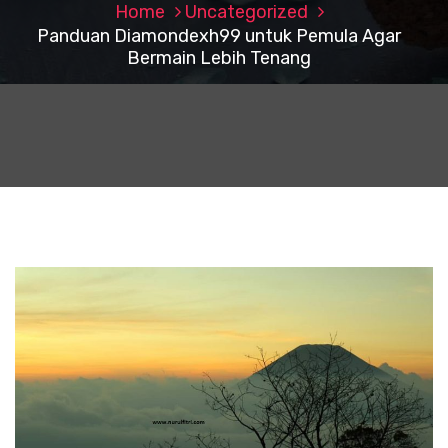
Home
Uncategorized
Panduan Diamondexh99 untuk Pemula Agar
Bermain Lebih Tenang