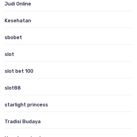
Judi Online
Kesehatan
sbobet
slot
slot bet 100
slot88
starlight princess
Tradisi Budaya