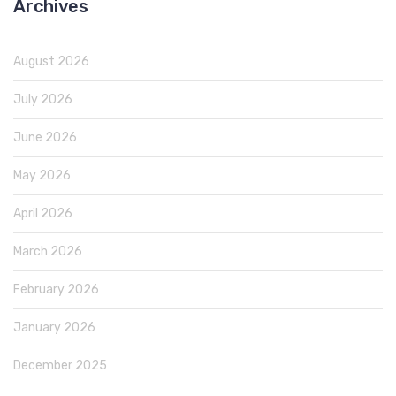
Archives
August 2026
July 2026
June 2026
May 2026
April 2026
March 2026
February 2026
January 2026
December 2025