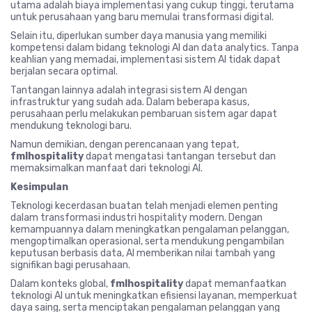
utama adalah biaya implementasi yang cukup tinggi, terutama
untuk perusahaan yang baru memulai transformasi digital.
Selain itu, diperlukan sumber daya manusia yang memiliki
kompetensi dalam bidang teknologi AI dan data analytics. Tanpa
keahlian yang memadai, implementasi sistem AI tidak dapat
berjalan secara optimal.
Tantangan lainnya adalah integrasi sistem AI dengan
infrastruktur yang sudah ada. Dalam beberapa kasus,
perusahaan perlu melakukan pembaruan sistem agar dapat
mendukung teknologi baru.
Namun demikian, dengan perencanaan yang tepat,
fmlhospitality
dapat mengatasi tantangan tersebut dan
memaksimalkan manfaat dari teknologi AI.
Kesimpulan
Teknologi kecerdasan buatan telah menjadi elemen penting
dalam transformasi industri hospitality modern. Dengan
kemampuannya dalam meningkatkan pengalaman pelanggan,
mengoptimalkan operasional, serta mendukung pengambilan
keputusan berbasis data, AI memberikan nilai tambah yang
signifikan bagi perusahaan.
Dalam konteks global,
fmlhospitality
dapat memanfaatkan
teknologi AI untuk meningkatkan efisiensi layanan, memperkuat
daya saing, serta menciptakan pengalaman pelanggan yang