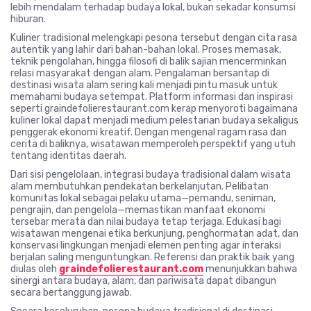
lebih mendalam terhadap budaya lokal, bukan sekadar konsumsi
hiburan.
Kuliner tradisional melengkapi pesona tersebut dengan cita rasa
autentik yang lahir dari bahan-bahan lokal. Proses memasak,
teknik pengolahan, hingga filosofi di balik sajian mencerminkan
relasi masyarakat dengan alam. Pengalaman bersantap di
destinasi wisata alam sering kali menjadi pintu masuk untuk
memahami budaya setempat. Platform informasi dan inspirasi
seperti graindefolierestaurant.com kerap menyoroti bagaimana
kuliner lokal dapat menjadi medium pelestarian budaya sekaligus
penggerak ekonomi kreatif. Dengan mengenal ragam rasa dan
cerita di baliknya, wisatawan memperoleh perspektif yang utuh
tentang identitas daerah.
Dari sisi pengelolaan, integrasi budaya tradisional dalam wisata
alam membutuhkan pendekatan berkelanjutan. Pelibatan
komunitas lokal sebagai pelaku utama—pemandu, seniman,
pengrajin, dan pengelola—memastikan manfaat ekonomi
tersebar merata dan nilai budaya tetap terjaga. Edukasi bagi
wisatawan mengenai etika berkunjung, penghormatan adat, dan
konservasi lingkungan menjadi elemen penting agar interaksi
berjalan saling menguntungkan. Referensi dan praktik baik yang
diulas oleh
graindefolierestaurant.com
menunjukkan bahwa
sinergi antara budaya, alam, dan pariwisata dapat dibangun
secara bertanggung jawab.