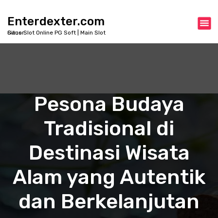
S
k
Enterdexter.com
i
Situs Slot Online PG Soft | Main Slot Gacor
p
t
o
c
o
n
Pesona Budaya
t
e
Tradisional di
n
t
Destinasi Wisata
Alam yang Autentik
dan Berkelanjutan