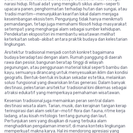
narasi hidup. Ritual adat yang mengikuti siklus alam—seperti
upacara panen, penghormatan terhadap hutan dan sungai, atau
tradisi maritim—menunjukkan kearifan lokal dalam menjaga
keseimbangan ekosistem. Pengunjung tidak hanya menikmati
pemandangan, tetapi juga memahami filosofi hidup masyarakat
setempat yang menghargai alam sebagai sumber kehidupan.
Pendekatan ekspositori ini membantu wisatawan melihat
keterkaitan sebab-akibat antara praktik budaya dan kelestarian
lingkungan.
Arsitektur tradisional menjadi contoh konkret bagaimana
budaya beradaptasi dengan alam. Rumah panggung di daerah
rawa dan pesisir, bangunan beratap tinggi di wilayah
pegunungan, atau penggunaan material lokal seperti bambu dan
kayu, semuanya dirancang untuk menyesuaikan iklim dan kondisi
geografis. Bentuk-bentuk ini bukan sekadar estetika, melainkan
solusi fungsional yang diwariskan lintas generasi. Dalam banyak
destinasi, pelestarian arsitektur tradisional kini dikemas sebagai
atraksi edukatif yang memperkaya pemahaman wisatawan.
Kesenian tradisional juga memainkan peran sentral dalam
destinasi wisata alam. Tarian, musik, dan kerajinan tangan kerap
terinspirasi dari alam sekitar—motif flora dan fauna, ritme kerja
ladang, atau kisah mitologis tentang gunung dan laut.
Pertunjukan seni yang disajikan di ruang terbuka alam
menghadirkan pengalaman imersif, di mana konteks lingkungan
memperkuat makna karya. Hal ini mendorong apresiasi yang