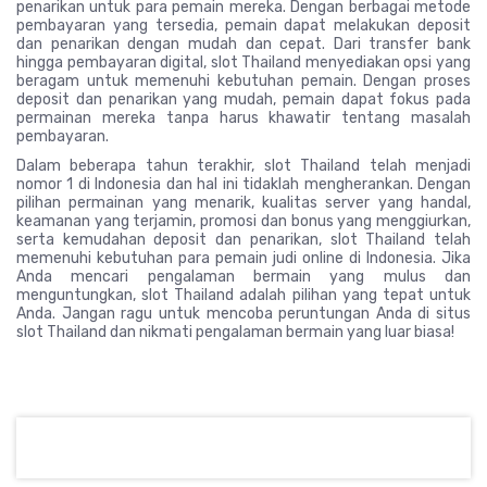
penarikan untuk para pemain mereka. Dengan berbagai metode
pembayaran yang tersedia, pemain dapat melakukan deposit
dan penarikan dengan mudah dan cepat. Dari transfer bank
hingga pembayaran digital, slot Thailand menyediakan opsi yang
beragam untuk memenuhi kebutuhan pemain. Dengan proses
deposit dan penarikan yang mudah, pemain dapat fokus pada
permainan mereka tanpa harus khawatir tentang masalah
pembayaran.
Dalam beberapa tahun terakhir, slot Thailand telah menjadi
nomor 1 di Indonesia dan hal ini tidaklah mengherankan. Dengan
pilihan permainan yang menarik, kualitas server yang handal,
keamanan yang terjamin, promosi dan bonus yang menggiurkan,
serta kemudahan deposit dan penarikan, slot Thailand telah
memenuhi kebutuhan para pemain judi online di Indonesia. Jika
Anda mencari pengalaman bermain yang mulus dan
menguntungkan, slot Thailand adalah pilihan yang tepat untuk
Anda. Jangan ragu untuk mencoba peruntungan Anda di situs
slot Thailand dan nikmati pengalaman bermain yang luar biasa!