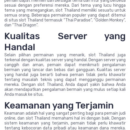
pemain dapat memilih dari berbagai tema dan fitur yang berbeda
sesuai dengan preferensi mereka. Dari tema yang lucu hingga
tema yang menegangkan, slot Thailand memiliki sesuatu untuk
semua orang. Beberapa permainan populer yang dapat ditemui
di situs slot Thailand termasuk “Thai Paradise”, “Golden Monkey”,
dan “Thai Dragon”.
Kualitas Server yang
Handal
Selain pilihan permainan yang menarik, slot Thailand juga
terkenal dengan kualitas server yang handal. Dengan server yang
canggih dan aman, pemain dapat menikmati pengalaman
bermain yang lancar dan bebas dari gangguan. Kualitas server
yang handal juga berarti bahwa pemain tidak perlu khawatir
tentang masalah teknis yang dapat mengganggu permainan
mereka. Dengan slot Thailand, Anda dapat yakin bahwa Anda
akan mendapatkan pengalaman bermain yang mulus setiap kali
Anda masuk ke situs.
Keamanan yang Terjamin
Keamanan adalah hal yang sangat penting bagi para pemain judi
online, dan slot Thailand memahami hal ini dengan baik. Dengan
sistem keamanan yang terjamin, pemain tidak perlu khawatir
tentang kebocoran data pribadi atau keamanan dana mereka.