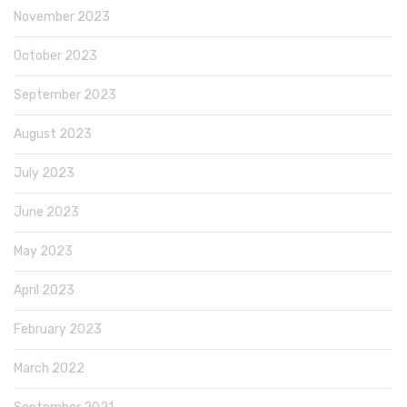
November 2023
October 2023
September 2023
August 2023
July 2023
June 2023
May 2023
April 2023
February 2023
March 2022