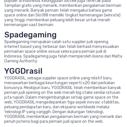
populer di Indonesia. Keunggulan Slot88 juga terletak pada
tampilan grafis yang menarik, memberikan pengalaman bermain
yang menarik. Banyak pemain telah mengakui bahwa game
space online dari Slot88 memiliki tingkat kemenangan (winrate)
yang tinggi, memberikan peluang lebih besar untuk meraih
kemenangan saat bermain.
Spadegaming
Spadegaming merupakan salah satu supplier judi opening
internet based yang terbesar dan telah berhasil menyesuaikan
permainan space online sesuai selera para pemain judi di
Indonesia. Spadegaming juga telah memperoleh lisensi dari Malta
Gaming Authority.
YGGDrasil
YGGDRASIL, sebagai supplier space online yang relatif baru,
menawarkan berbagai keuntungan seperti x20 dari perkalian
bonusnya. Meskipun baru, YGGDRASIL telah memberikan banyak
pemain judi opening on the web meraih big stake senilai ratusan
juta rupiah. Dalam mengembangkan setiap game space on the
web, YGGDRASIL mengedepankan tiga aspek inovasi: stabilitas,
peluang pendapatan baru, dan ekspansi worldwide melalui
teknologi IP yang canggih. Dengan dukungan teknologi,
YGGDRASIL memberikan pengalaman bermain yang menarik dan
penuh potensi bagi para pemain judi space on the web.