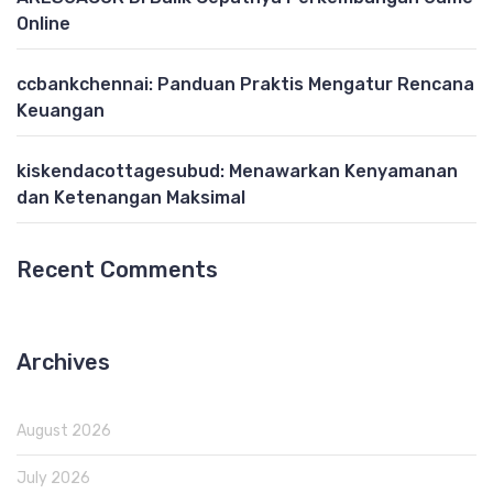
Online
ccbankchennai: Panduan Praktis Mengatur Rencana
Keuangan
kiskendacottagesubud: Menawarkan Kenyamanan
dan Ketenangan Maksimal
Recent Comments
Archives
August 2026
July 2026