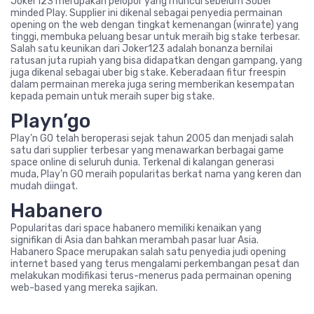
Joker123 merupakan pelopor yang muncul sebelum Sober
minded Play. Supplier ini dikenal sebagai penyedia permainan
opening on the web dengan tingkat kemenangan (winrate) yang
tinggi, membuka peluang besar untuk meraih big stake terbesar.
Salah satu keunikan dari Joker123 adalah bonanza bernilai
ratusan juta rupiah yang bisa didapatkan dengan gampang, yang
juga dikenal sebagai uber big stake. Keberadaan fitur freespin
dalam permainan mereka juga sering memberikan kesempatan
kepada pemain untuk meraih super big stake.
Playn’go
Play’n GO telah beroperasi sejak tahun 2005 dan menjadi salah
satu dari supplier terbesar yang menawarkan berbagai game
space online di seluruh dunia. Terkenal di kalangan generasi
muda, Play’n GO meraih popularitas berkat nama yang keren dan
mudah diingat.
Habanero
Popularitas dari space habanero memiliki kenaikan yang
signifikan di Asia dan bahkan merambah pasar luar Asia.
Habanero Space merupakan salah satu penyedia judi opening
internet based yang terus mengalami perkembangan pesat dan
melakukan modifikasi terus-menerus pada permainan opening
web-based yang mereka sajikan.