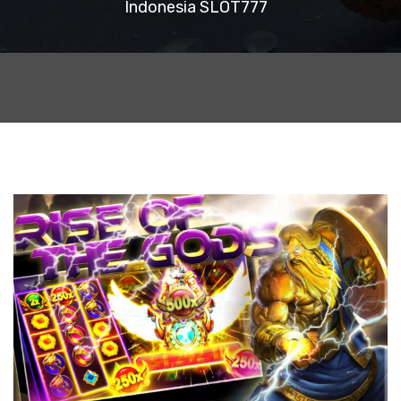
Indonesia SLOT777