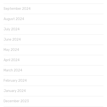
September 2024
August 2024
July 2024
June 2024
May 2024
April 2024
March 2024
February 2024
January 2024
December 2023