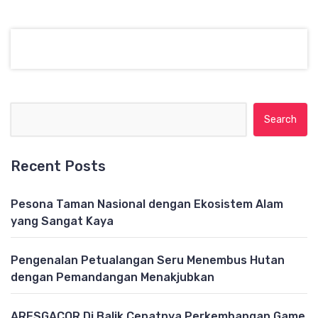
Search for:
Recent Posts
Pesona Taman Nasional dengan Ekosistem Alam
yang Sangat Kaya
Pengenalan Petualangan Seru Menembus Hutan
dengan Pemandangan Menakjubkan
ARESGACOR Di Balik Cepatnya Perkembangan Game