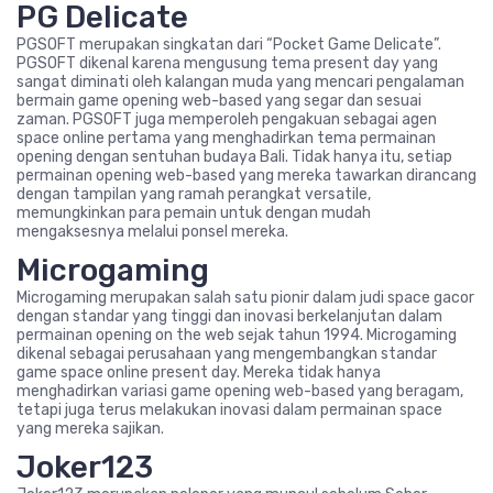
PG Delicate
PGSOFT merupakan singkatan dari “Pocket Game Delicate”.
PGSOFT dikenal karena mengusung tema present day yang
sangat diminati oleh kalangan muda yang mencari pengalaman
bermain game opening web-based yang segar dan sesuai
zaman. PGSOFT juga memperoleh pengakuan sebagai agen
space online pertama yang menghadirkan tema permainan
opening dengan sentuhan budaya Bali. Tidak hanya itu, setiap
permainan opening web-based yang mereka tawarkan dirancang
dengan tampilan yang ramah perangkat versatile,
memungkinkan para pemain untuk dengan mudah
mengaksesnya melalui ponsel mereka.
Microgaming
Microgaming merupakan salah satu pionir dalam judi space gacor
dengan standar yang tinggi dan inovasi berkelanjutan dalam
permainan opening on the web sejak tahun 1994. Microgaming
dikenal sebagai perusahaan yang mengembangkan standar
game space online present day. Mereka tidak hanya
menghadirkan variasi game opening web-based yang beragam,
tetapi juga terus melakukan inovasi dalam permainan space
yang mereka sajikan.
Joker123