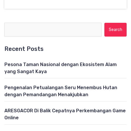
Search for:
Recent Posts
Pesona Taman Nasional dengan Ekosistem Alam
yang Sangat Kaya
Pengenalan Petualangan Seru Menembus Hutan
dengan Pemandangan Menakjubkan
ARESGACOR Di Balik Cepatnya Perkembangan Game
Online