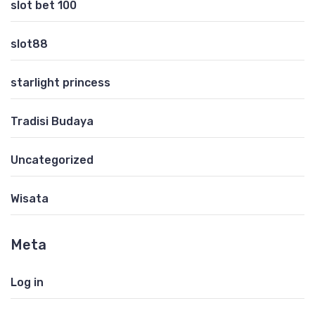
slot bet 100
slot88
starlight princess
Tradisi Budaya
Uncategorized
Wisata
Meta
Log in