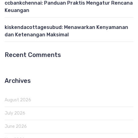
ccbankchennai: Panduan Praktis Mengatur Rencana
Keuangan
kiskendacottagesubud: Menawarkan Kenyamanan
dan Ketenangan Maksimal
Recent Comments
Archives
August 2026
July 2026
June 2026