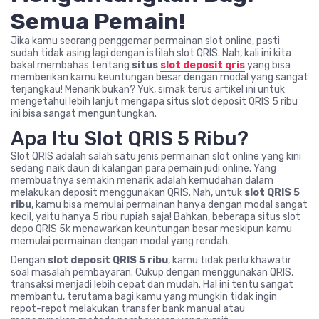
Semua Pemain!
Jika kamu seorang penggemar permainan slot online, pasti
sudah tidak asing lagi dengan istilah slot QRIS. Nah, kali ini kita
bakal membahas tentang
situs
slot deposit qris
yang bisa
memberikan kamu keuntungan besar dengan modal yang sangat
terjangkau! Menarik bukan? Yuk, simak terus artikel ini untuk
mengetahui lebih lanjut mengapa situs slot deposit QRIS 5 ribu
ini bisa sangat menguntungkan.
Apa Itu Slot QRIS 5 Ribu?
Slot QRIS adalah salah satu jenis permainan slot online yang kini
sedang naik daun di kalangan para pemain judi online. Yang
membuatnya semakin menarik adalah kemudahan dalam
melakukan deposit menggunakan QRIS. Nah, untuk
slot QRIS 5
ribu
, kamu bisa memulai permainan hanya dengan modal sangat
kecil, yaitu hanya 5 ribu rupiah saja! Bahkan, beberapa situs slot
depo QRIS 5k menawarkan keuntungan besar meskipun kamu
memulai permainan dengan modal yang rendah.
Dengan
slot deposit QRIS 5 ribu
, kamu tidak perlu khawatir
soal masalah pembayaran. Cukup dengan menggunakan QRIS,
transaksi menjadi lebih cepat dan mudah. Hal ini tentu sangat
membantu, terutama bagi kamu yang mungkin tidak ingin
repot-repot melakukan transfer bank manual atau