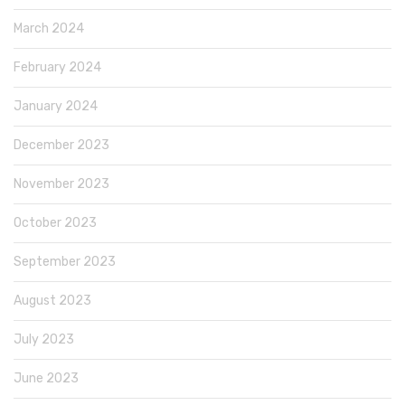
March 2024
February 2024
January 2024
December 2023
November 2023
October 2023
September 2023
August 2023
July 2023
June 2023