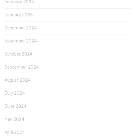
February 2025
January 2025
December 2024
November 2024
October 2024
September 2024
August 2024
July 2024
June 2024
May 2024
April 2024