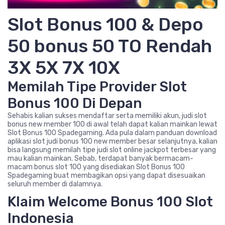
Slot Bonus 100 & Depo
50 bonus 50 TO Rendah
3X 5X 7X 10X
Memilah Tipe Provider Slot
Bonus 100 Di Depan
Sehabis kalian sukses mendaftar serta memiliki akun, judi slot
bonus new member 100 di awal telah dapat kalian mainkan lewat
Slot Bonus 100 Spadegaming. Ada pula dalam panduan download
aplikasi slot judi bonus 100 new member besar selanjutnya, kalian
bisa langsung memilah tipe judi slot online jackpot terbesar yang
mau kalian mainkan. Sebab, terdapat banyak bermacam-
macam bonus slot 100 yang disediakan Slot Bonus 100
Spadegaming buat membagikan opsi yang dapat disesuaikan
seluruh member di dalamnya.
Klaim Welcome Bonus 100 Slot
Indonesia