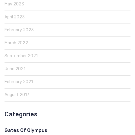
May 2023
April 2023
February 2023
March 2022
September 2021
June 2021
February 2021
August 2017
Categories
Gates Of Olympus