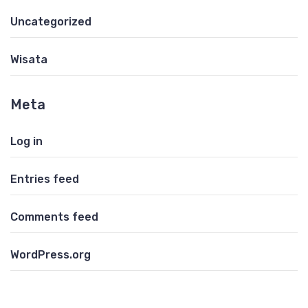
Uncategorized
Wisata
Meta
Log in
Entries feed
Comments feed
WordPress.org