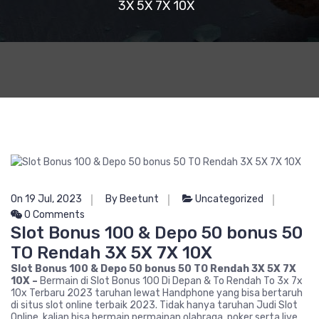
3X 5X 7X 10X
On 19 Jul, 2023
By Beetunt
Uncategorized
0 Comments
Slot Bonus 100 & Depo 50 bonus 50
TO Rendah 3X 5X 7X 10X
Slot Bonus 100 & Depo 50 bonus 50 TO Rendah 3X 5X 7X
10X –
Bermain di Slot Bonus 100 Di Depan & To Rendah To 3x 7x
10x Terbaru 2023 taruhan lewat Handphone yang bisa bertaruh
di situs slot online terbaik 2023. Tidak hanya taruhan Judi Slot
Online, kalian bisa bermain permainan olahraga, poker serta live