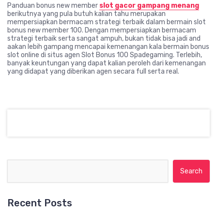
Panduan bonus new member
slot gacor gampang menang
berikutnya yang pula butuh kalian tahu merupakan
mempersiapkan bermacam strategi terbaik dalam bermain slot
bonus new member 100. Dengan mempersiapkan bermacam
strategi terbaik serta sangat ampuh, bukan tidak bisa jadi and
aakan lebih gampang mencapai kemenangan kala bermain bonus
slot online di situs agen Slot Bonus 100 Spadegaming. Terlebih,
banyak keuntungan yang dapat kalian peroleh dari kemenangan
yang didapat yang diberikan agen secara full serta real.
Search for:
Recent Posts