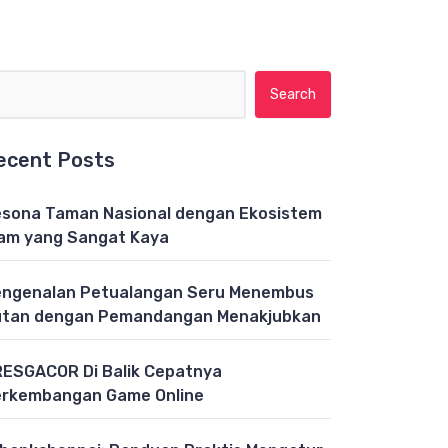
Search for:
ecent Posts
sona Taman Nasional dengan Ekosistem
am yang Sangat Kaya
ngenalan Petualangan Seru Menembus
tan dengan Pemandangan Menakjubkan
ESGACOR Di Balik Cepatnya
rkembangan Game Online