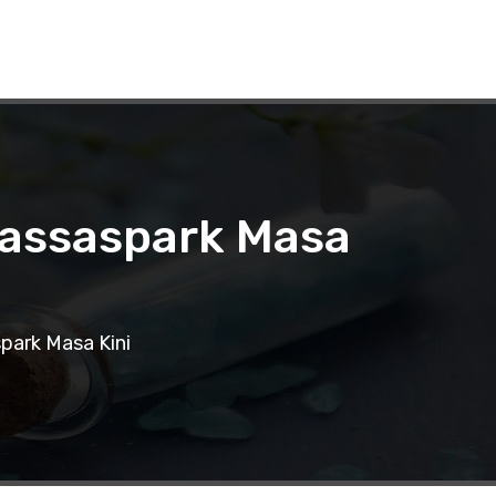
nassaspark Masa
park Masa Kini