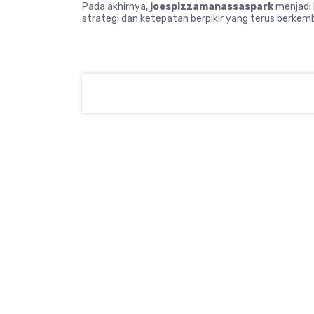
Pada akhirnya,
joespizzamanassaspark
menjadi 
strategi dan ketepatan berpikir yang terus berke