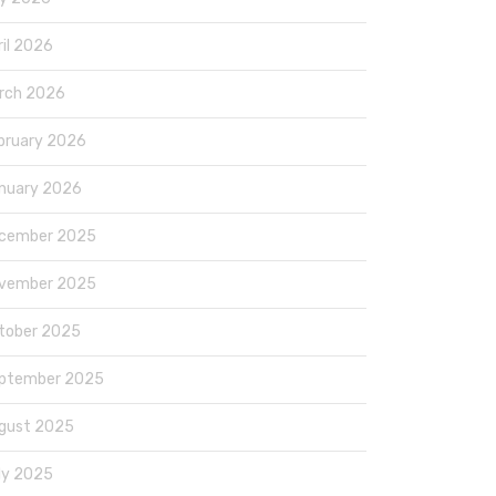
ril 2026
rch 2026
bruary 2026
nuary 2026
cember 2025
vember 2025
tober 2025
ptember 2025
gust 2025
ly 2025