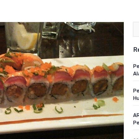
R
Pe
Al
Pe
Hu
AR
Pe