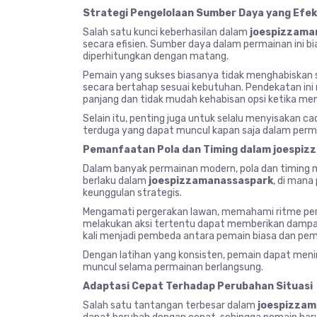
Strategi Pengelolaan Sumber Daya yang Efek
Salah satu kunci keberhasilan dalam
joespizzama
secara efisien. Sumber daya dalam permainan ini b
diperhitungkan dengan matang.
Pemain yang sukses biasanya tidak menghabiskan
secara bertahap sesuai kebutuhan. Pendekatan ini
panjang dan tidak mudah kehabisan opsi ketika meng
Selain itu, penting juga untuk selalu menyisakan c
terduga yang dapat muncul kapan saja dalam perm
Pemanfaatan Pola dan Timing dalam joespi
Dalam banyak permainan modern, pola dan timing men
berlaku dalam
joespizzamanassaspark
, di man
keunggulan strategis.
Mengamati pergerakan lawan, memahami ritme per
melakukan aksi tertentu dapat memberikan dampak 
kali menjadi pembeda antara pemain biasa dan pem
Dengan latihan yang konsisten, pemain dapat meni
muncul selama permainan berlangsung.
Adaptasi Cepat Terhadap Perubahan Situasi
Salah satu tantangan terbesar dalam
joespizzam